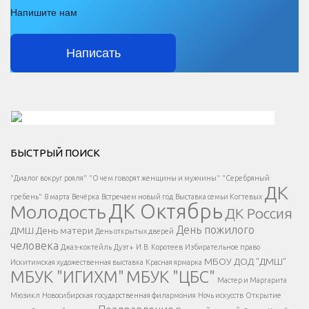
Напишите нам
Написать
Решаем вместе</div > </div > </div >
БЫСТРЫЙ ПОИСК
Есть вопрос?
"Диалог вокруг рояля"
"О чем говорят женщины и мужчины"
"Серебряный
ДК
</span >
гребень"
8 марта
Вечёрка
Встречаем новый год
Выставка семьи Когтевых
ДК Октябрь
Молодость
ДК Россия
Напишите нам
</span >
День пожилого
ДМШ
День матери
День открытых дверей
</div >
человека
Джаз-коктейль
Дуэт+
И.В. Коротеев
Избирательное право
МБОУ ДОД "ДМШ"
Искитимская художественная выставка
Красная ярмарка
МБУК "ИГИХМ"
МБУК "ЦБС"
Написать
</div > </div >
Мастер и Маргарита
</div >
</button >
Мюзикл
Новосибирская государственная филармония
Ночь искусств
Открытие