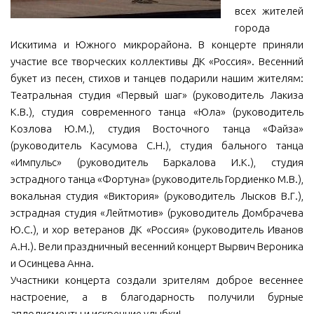
всех жителей
МБУ Дом культуры «Молодость»
города
МБУ Дом культуры «Октябрь»
Искитима и Южного микрорайона. В концерте приняли
участие все творческих коллективы ДК «Россия». Весенний
МБОУ ДО «Детская школа искусств»
букет из песен, стихов и танцев подарили нашим жителям:
МБОУ ДО «Детская музыкальная школа»
Театральная студия «Первый шаг» (руководитель Лакиза
К.В.), студия современного танца «Юла» (руководитель
МБУК «Искитимский городской историко-художественный
музей»
Козлова Ю.М.), студия Восточного танца «Файза»
(руководитель Касумова С.Н.), студия бального танца
МБУ Парк культуры и отдыха им. И.В. Коротеева
«Импульс» (руководитель Баркалова И.К.), студия
МБУК «Централизованная библиотечная система»
эстрадного танца «Фортуна» (руководитель Гордиенко М.В.),
вокальная студия «Виктория» (руководитель Лысков В.Г.),
ДК «Россия»
эстрадная студия «Лейтмотив» (руководитель Домбрачева
Афиша
Ю.С.), и хор ветеранов ДК «Россия» (руководитель Иванов
Независимая оценка качества
А.Н.). Вели праздничный весенний концерт Вырвич Вероника
и Осинцева Анна.
Контакты
Участники концерта создали зрителям доброе весеннее
настроение, а в благодарность получили бурные
аплодисменты и искренние улыбки!