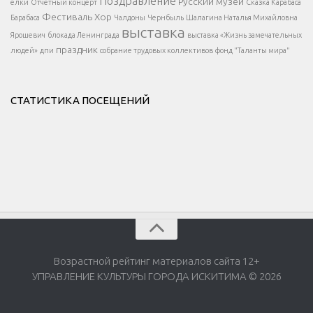
</div >
Поздравление
Русский музей
елки
Отчетный концерт
Сказка Карабаса
Фестиваль
Хор
Барабаса
Чалдоны
Чернбыль
Шалагина Наталья Михайловна
выставка
Ярошевич
блокада Ленинграда
выставка «Жизнь замечательных
праздник
людей»
дпи
собрание трудовых коллективов
фонд "Таланты мира"
СТАТИСТИКА ПОСЕЩЕНИЙ
Возрастной рейтинг материалов сайта 12+
УПРАВЛЕНИЕ КУЛЬТУРЫ ГОРОДА ИСКИТИМА © 2026