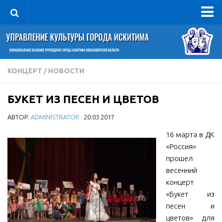
Управление
Руководитель
Сведения об организации
КОНЦЕРТ
/
НОВОСТИ
Структура
БУКЕТ ИЗ ПЕСЕН И ЦВЕТОВ
Книга почета культуры
АВТОР:
ADMINISTRATOR
· 20.03.2017
Фотогалерея
Документы
16 марта в ДК
«Россия»
Учредительные документы
прошел
Правовая база
весенний
концерт
Противодействие коррупции
«Букет из
Отчеты о деятельности
песен и
цветов» для
Учреждения культуры