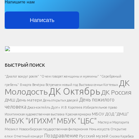
Напишите нам
Написать
Решаем вместе</div > </div > </div >
БЫСТРЫЙ ПОИСК
Есть вопрос?
"Диалог вокруг рояля"
"О чем говорят женщины и мужчины"
"Серебряный
ДК
</span >
гребень"
8 марта
Вечёрка
Встречаем новый год
Выставка семьи Когтевых
ДК Октябрь
Молодость
ДК Россия
Напишите нам
</span >
День пожилого
ДМШ
День матери
День открытых дверей
</div >
человека
Джаз-коктейль
Дуэт+
И.В. Коротеев
Избирательное право
МБОУ ДОД "ДМШ"
Искитимская художественная выставка
Красная ярмарка
МБУК "ИГИХМ"
МБУК "ЦБС"
Написать
</div > </div >
Мастер и Маргарита
</div >
</button >
Мюзикл
Новосибирская государственная филармония
Ночь искусств
Открытие
</div >
Поздравление
Русский музей
елки
Отчетный концерт
Сказка Карабаса