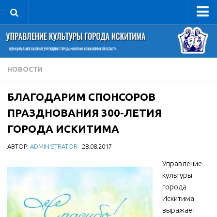
Управление
Руководитель
Сведения об организации
НОВОСТИ
Структура
БЛАГОДАРИМ СПОНСОРОВ
Книга почета культуры
ПРАЗДНОВАНИЯ 300-ЛЕТИЯ
Фотогалерея
ГОРОДА ИСКИТИМА
Документы
АВТОР:
ADMINISTRATOR
· 28.08.2017
Учредительные документы
Управление
Правовая база
культуры
Противодействие коррупции
города
Отчеты о деятельности
Искитима
выражает
Учреждения культуры