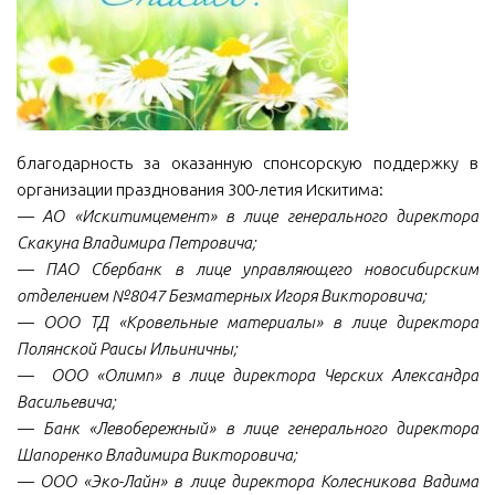
МБУ Дом культуры «Молодость»
МБУ Дом культуры «Октябрь»
МБОУ ДО «Детская школа искусств»
МБОУ ДО «Детская музыкальная школа»
благодарность за оказанную спонсорскую поддержку в
МБУК «Искитимский городской историко-художественный
организации празднования 300-летия Искитима:
музей»
—
АО «Искитимцемент» в лице генерального директора
МБУ Парк культуры и отдыха им. И.В. Коротеева
Скакуна Владимира Петровича;
— ПАО Сбербанк в лице управляющего новосибирским
МБУК «Централизованная библиотечная система»
отделением №8047 Безматерных Игоря Викторовича;
ДК «Россия»
— ООО ТД «Кровельные материалы» в лице директора
Афиша
Полянской Раисы Ильиничны;
— ООО «Олимп» в лице директора Черских Александра
Независимая оценка качества
Васильевича;
Контакты
— Банк «Левобережный» в лице генерального директора
Шапоренко Владимира Викторовича;
— ООО «Эко-Лайн» в лице директора Колесникова Вадима