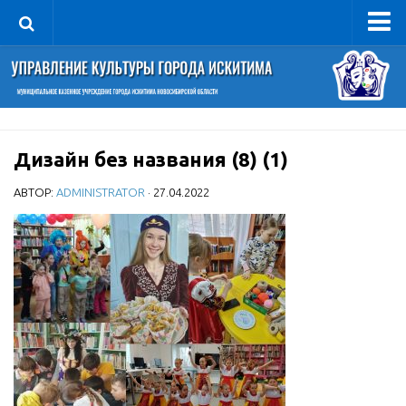
Управление
Руководитель
Сведения об организации
Дизайн без названия (8) (1)
Структура
Книга почета культуры
АВТОР:
ADMINISTRATOR
· 27.04.2022
Фотогалерея
Документы
Учредительные документы
Правовая база
Противодействие коррупции
Отчеты о деятельности
Учреждения культуры