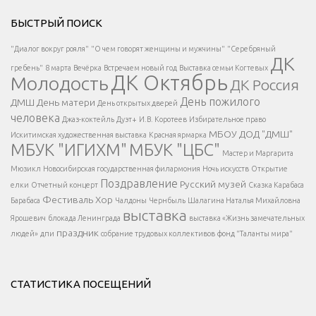
Решаем вместе</div > </div > </div >
БЫСТРЫЙ ПОИСК
Есть вопрос?
"Диалог вокруг рояля"
"О чем говорят женщины и мужчины"
"Серебряный
ДК
</span >
гребень"
8 марта
Вечёрка
Встречаем новый год
Выставка семьи Когтевых
ДК Октябрь
Молодость
ДК Россия
Напишите нам
</span >
День пожилого
ДМШ
День матери
День открытых дверей
</div >
человека
Джаз-коктейль
Дуэт+
И.В. Коротеев
Избирательное право
МБОУ ДОД "ДМШ"
Искитимская художественная выставка
Красная ярмарка
МБУК "ИГИХМ"
МБУК "ЦБС"
Написать
</div > </div >
Мастер и Маргарита
</div >
</button >
Мюзикл
Новосибирская государственная филармония
Ночь искусств
Открытие
</div >
Поздравление
Русский музей
елки
Отчетный концерт
Сказка Карабаса
Фестиваль
Хор
Барабаса
Чалдоны
Чернбыль
Шалагина Наталья Михайловна
выставка
Ярошевич
блокада Ленинграда
выставка «Жизнь замечательных
праздник
людей»
дпи
собрание трудовых коллективов
фонд "Таланты мира"
СТАТИСТИКА ПОСЕЩЕНИЙ