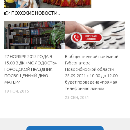
МБУ Дом культуры «Молодость»
ПОХОЖИЕ НОВОСТИ...
МБУ Дом культуры «Октябрь»
МБОУ ДО «Детская школа искусств»
МБОУ ДО «Детская музыкальная школа»
МБУК «Искитимский городской историко-художественный
музей»
В общественной приёмной
27 НОЯБРЯ 2015 ГОДА В
МБУ Парк культуры и отдыха им. И.В. Коротеева
Губернатора
15.00 В ДК «МОЛОДОСТЬ»
Новосибирской области
ГОРОДСКОЙ ПРАЗДНИК
МБУК «Централизованная библиотечная система»
28.09.2021 с 10.00 до 12.00
ПОСВЯЩЕННЫЙ ДНЮ
ДК «Россия»
будет проведена «прямая
МАТЕРИ
телефонная линия»
Афиша
19 НОЯ, 2015
23 СЕН, 2021
Независимая оценка качества
Контакты