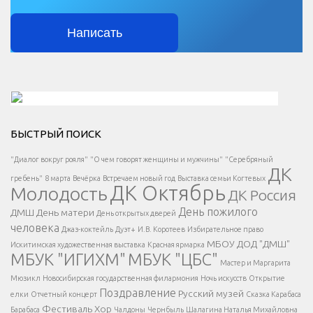
Написать
Решаем вместе</div > </div > </div >
БЫСТРЫЙ ПОИСК
Есть вопрос?
"Диалог вокруг рояля"
"О чем говорят женщины и мужчины"
"Серебряный
ДК
</span >
гребень"
8 марта
Вечёрка
Встречаем новый год
Выставка семьи Когтевых
ДК Октябрь
Молодость
ДК Россия
Напишите нам
</span >
День пожилого
ДМШ
День матери
День открытых дверей
</div >
человека
Джаз-коктейль
Дуэт+
И.В. Коротеев
Избирательное право
МБОУ ДОД "ДМШ"
Искитимская художественная выставка
Красная ярмарка
МБУК "ИГИХМ"
МБУК "ЦБС"
Написать
</div > </div >
Мастер и Маргарита
</div >
</button >
Мюзикл
Новосибирская государственная филармония
Ночь искусств
Открытие
</div >
Поздравление
Русский музей
елки
Отчетный концерт
Сказка Карабаса
Фестиваль
Хор
Барабаса
Чалдоны
Чернбыль
Шалагина Наталья Михайловна