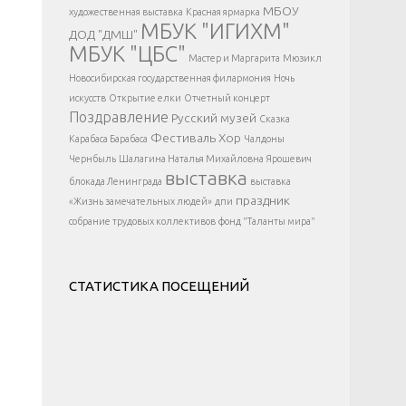
</div >
МБОУ
художественная выставка
Красная ярмарка
МБУК "ИГИХМ"
ДОД "ДМШ"
МБУК "ЦБС"
Мастер и Маргарита
Мюзикл
Новосибирская государственная филармония
Ночь
искусств
Открытие елки
Отчетный концерт
Поздравление
Русский музей
Сказка
Фестиваль
Хор
Карабаса Барабаса
Чалдоны
Чернбыль
Шалагина Наталья Михайловна
Ярошевич
выставка
блокада Ленинграда
выставка
праздник
«Жизнь замечательных людей»
дпи
собрание трудовых коллективов
фонд "Таланты мира"
СТАТИСТИКА ПОСЕЩЕНИЙ