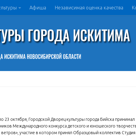
ультуры
Афиша
Независимая оценка качества
К
по 23 октября, Городской Дворец культуры города Бийска принимал
тников Международного конкурса детского и юношеского творчест
 ветров», участие в котором принял Образцовый коллектив Студия