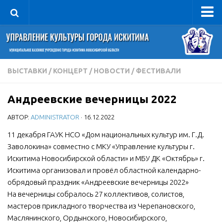
Управление
Руководитель
Сведения об организации
ВЫСТАВКИ
/
КОНЦЕРТ
/
НОВОСТИ
/
ФЕСТИВАЛИ
Структура
Андреевские вечерницы 2022
Книга почета культуры
АВТОР:
ADMINISTRATOR
· 16.12.2022
Фотогалерея
Документы
11 декабря ГАУК НСО «Дом национальных культур им. Г.Д.
Заволокина» совместно с МКУ «Управление культуры г.
Учредительные документы
Искитима Новосибирской области» и МБУ ДК «Октябрь» г.
Правовая база
Искитима организовал и провёл областной календарно-
обрядовый праздник «Андреевские вечерницы 2022»
Противодействие коррупции
На вечерницы собралось 27 коллективов, солистов,
Отчеты о деятельности
мастеров прикладного творчества из Черепановского,
Маслянинского, Ордынского, Новосибирского,
Учреждения культуры