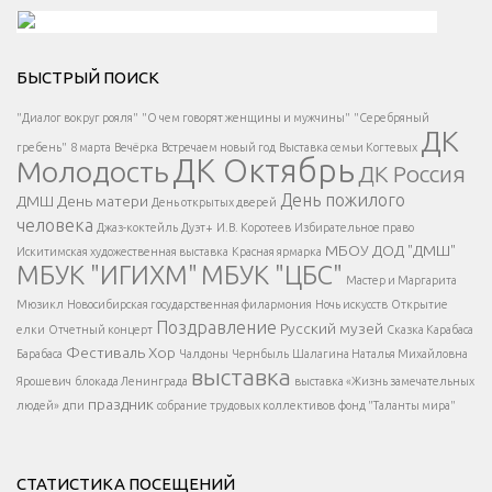
Решаем вместе</div > </div > </div >
БЫСТРЫЙ ПОИСК
Есть вопрос?
"Диалог вокруг рояля"
"О чем говорят женщины и мужчины"
"Серебряный
ДК
</span >
гребень"
8 марта
Вечёрка
Встречаем новый год
Выставка семьи Когтевых
ДК Октябрь
Молодость
ДК Россия
Напишите нам
</span >
День пожилого
ДМШ
День матери
День открытых дверей
</div >
человека
Джаз-коктейль
Дуэт+
И.В. Коротеев
Избирательное право
МБОУ ДОД "ДМШ"
Искитимская художественная выставка
Красная ярмарка
МБУК "ИГИХМ"
МБУК "ЦБС"
Написать
</div > </div >
Мастер и Маргарита
</div >
</button >
Мюзикл
Новосибирская государственная филармония
Ночь искусств
Открытие
</div >
Поздравление
Русский музей
елки
Отчетный концерт
Сказка Карабаса
Фестиваль
Хор
Барабаса
Чалдоны
Чернбыль
Шалагина Наталья Михайловна
выставка
Ярошевич
блокада Ленинграда
выставка «Жизнь замечательных
праздник
людей»
дпи
собрание трудовых коллективов
фонд "Таланты мира"
СТАТИСТИКА ПОСЕЩЕНИЙ