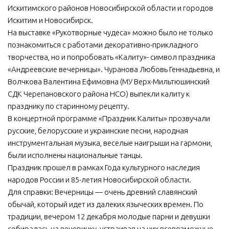
Искитимского районов Новосибирской области и городов
МБУ Дом культуры «Молодость»
Искитим и Новосибирск.
МБУ Дом культуры «Октябрь»
На выставке «Рукотворные чудеса» можно было не только
познакомиться с работами декоративно-прикладного
МБОУ ДО «Детская школа искусств»
творчества, но и попробовать «Калиту»- символ праздника
МБОУ ДО «Детская музыкальная школа»
«Андреевские вечерницы». Чуранова Любовь Геннадьевна, и
Волчкова Валентина Ефимовна (МУ Верх-Мильтюшинский
МБУК «Искитимский городской историко-художественный
музей»
СДК Черепановского района НСО) выпекли калиту к
празднику по старинному рецепту.
МБУ Парк культуры и отдыха им. И.В. Коротеева
В концертной программе «Праздник Калиты» прозвучали
МБУК «Централизованная библиотечная система»
русские, белорусские и украинские песни, народная
инструментальная музыка, веселые наигрыши на гармони,
ДК «Россия»
были исполнены национальные танцы.
Афиша
Праздник прошел в рамках Года культурного наследия
Независимая оценка качества
народов России и 85-летия Новосибирской области.
Для справки: Вечерницы — очень древний славянский
Контакты
обычай, который идет из далеких языческих времен. По
традиции, вечером 12 декабря молодые парни и девушки
собиралась на вечеринку, устраивая на них всевозможные