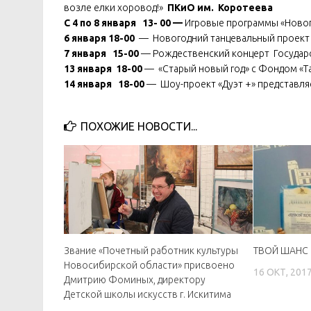
возле елки хоровод!»
ПКиО им. Коротеева
С 4 по 8 января 13- 00 —
Игровые программы «Новог
6 января 18-00
— Новогодний танцевальный проект 
7 января 15-00
— Рождественский концерт Государс
13 января 18-00
— «Старый новый год» с Фондом «Т
14 января 18-00
— Шоу-проект «Дуэт +» представля
ПОХОЖИЕ НОВОСТИ...
Звание «Почетный работник культуры
ТВОЙ ШАНС
Новосибирской области» присвоено
16 ОКТ, 201
Дмитрию Фоминых, директору
Детской школы искусств г. Искитима