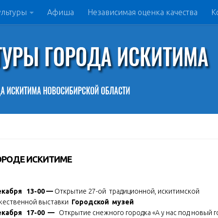
ультуры
Афиша
Независимая оценка качества
К
ОРОДЕ ИСКИТИМЕ
екабря 13-00 —
Открытие 27-ой традиционной, искитимской
жественной выставки
Городской музей
екабря 17-00 —
Открытие снежного городка «А у нас под новый г