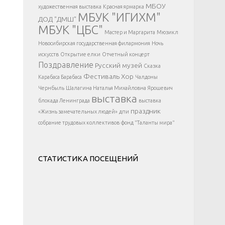
</div >
МБОУ
художественная выставка
Красная ярмарка
МБУК "ИГИХМ"
ДОД "ДМШ"
МБУК "ЦБС"
Мастер и Маргарита
Мюзикл
Новосибирская государственная филармония
Ночь
искусств
Открытие елки
Отчетный концерт
Поздравление
Русский музей
Сказка
Фестиваль
Хор
Карабаса Барабаса
Чалдоны
Чернбыль
Шалагина Наталья Михайловна
Ярошевич
выставка
блокада Ленинграда
выставка
праздник
«Жизнь замечательных людей»
дпи
собрание трудовых коллективов
фонд "Таланты мира"
СТАТИСТИКА ПОСЕЩЕНИЙ