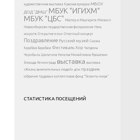
</div >
МБОУ
художественная выставка
Красная ярмарка
МБУК "ИГИХМ"
ДОД "ДМШ"
МБУК "ЦБС"
Мастер и Маргарита
Мюзикл
Новосибирская государственная филармония
Ночь
искусств
Открытие елки
Отчетный концерт
Поздравление
Русский музей
Сказка
Фестиваль
Хор
Карабаса Барабаса
Чалдоны
Чернбыль
Шалагина Наталья Михайловна
Ярошевич
выставка
блокада Ленинграда
выставка
праздник
«Жизнь замечательных людей»
дпи
собрание трудовых коллективов
фонд "Таланты мира"
СТАТИСТИКА ПОСЕЩЕНИЙ