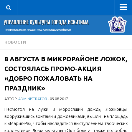
Управление
Руководитель
Сведения об организации
НОВОСТИ
Структура
8 АВГУСТА В МИКРОРАЙОНЕ ЛОЖОК,
Книга почета культуры
СОСТОЯЛАСЬ ПРОМО-АКЦИЯ
Фотогалерея
«ДОБРО ПОЖАЛОВАТЬ НА
Документы
ПРАЗДНИК»
Учредительные документы
АВТОР:
ADMINISTRATOR
· 09.08.2017
Правовая база
Несмотря на лужи и моросящий дождь, Ложковцы,
Противодействие коррупции
вооружившись зонтами и дождевиками, вышли на площадь
Отчеты о деятельности
к «Мария-Ра», чтобы насладиться выступлением творческих
Учреждения культуры
коллективов Дома культуры «Октябрь», а также подробно