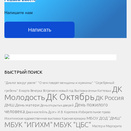
Напишите нам
Написать
Решаем вместе</div > </div > </div >
БЫСТРЫЙ ПОИСК
Есть вопрос?
"Диалог вокруг рояля"
"О чем говорят женщины и мужчины"
"Серебряный
ДК
</span >
гребень"
8 марта
Вечёрка
Встречаем новый год
Выставка семьи Когтевых
ДК Октябрь
Молодость
ДК Россия
Напишите нам
</span >
День пожилого
ДМШ
День матери
День открытых дверей
</div >
человека
Джаз-коктейль
Дуэт+
И.В. Коротеев
Избирательное право
МБОУ ДОД "ДМШ"
Искитимская художественная выставка
Красная ярмарка
МБУК "ИГИХМ"
МБУК "ЦБС"
Написать
</div > </div >
Мастер и Маргарита
</div >