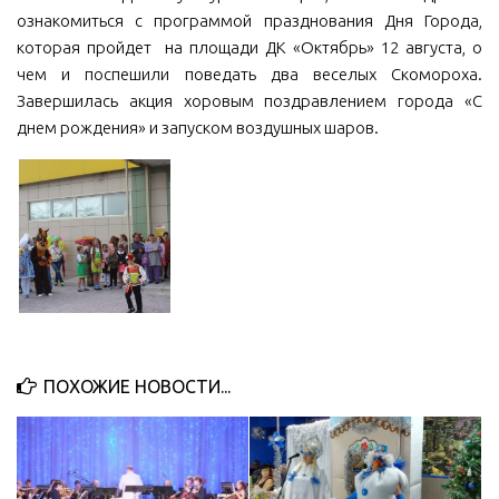
ознакомиться с программой празднования Дня Города,
МБУ Дом культуры «Молодость»
которая пройдет на площади ДК «Октябрь» 12 августа, о
МБУ Дом культуры «Октябрь»
чем и поспешили поведать два веселых Скомороха.
Завершилась акция хоровым поздравлением города «С
МБОУ ДО «Детская школа искусств»
днем рождения» и запуском воздушных шаров.
МБОУ ДО «Детская музыкальная школа»
МБУК «Искитимский городской историко-художественный
музей»
МБУ Парк культуры и отдыха им. И.В. Коротеева
МБУК «Централизованная библиотечная система»
ДК «Россия»
Афиша
ПОХОЖИЕ НОВОСТИ...
Независимая оценка качества
Контакты