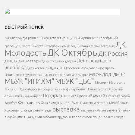
Решаем вместе</div > </div > </div >
БЫСТРЫЙ ПОИСК
Есть вопрос?
"Диалог вокруг рояля"
"О чем говорят женщины и мужчины"
"Серебряный
ДК
</span >
гребень"
8 марта
Вечёрка
Встречаем новый год
Выставка семьи Когтевых
ДК Октябрь
Молодость
ДК Россия
Напишите нам
</span >
День пожилого
ДМШ
День матери
День открытых дверей
</div >
человека
Джаз-коктейль
Дуэт+
И.В. Коротеев
Избирательное право
МБОУ ДОД "ДМШ"
Искитимская художественная выставка
Красная ярмарка
МБУК "ИГИХМ"
МБУК "ЦБС"
Написать
</div > </div >
Мастер и Маргарита
</div >
</button >
Мюзикл
Новосибирская государственная филармония
Ночь искусств
Открытие
</div >
Поздравление
Русский музей
елки
Отчетный концерт
Сказка Карабаса
Фестиваль
Хор
Барабаса
Чалдоны
Чернбыль
Шалагина Наталья Михайловна
выставка
Ярошевич
блокада Ленинграда
выставка «Жизнь замечательных
праздник
людей»
дпи
собрание трудовых коллективов
фонд "Таланты мира"