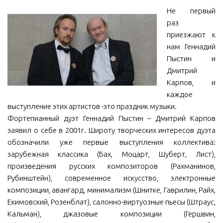
Не первый
МБУ Дом культуры «Молодость»
раз
МБУ Дом культуры «Октябрь»
приезжают к
нам Геннадий
МБОУ ДО «Детская школа искусств»
Пыстин и
МБОУ ДО «Детская музыкальная школа»
Дмитрий
МБУК «Искитимский городской историко-художественный
Карпов, и
музей»
каждое
выступление этих артистов -это праздник музыки.
МБУ Парк культуры и отдыха им. И.В. Коротеева
Фортепианный дуэт Геннадий Пыстин – Дмитрий Карпов
МБУК «Централизованная библиотечная система»
заявил о себе в 2001г. Широту творческих интересов дуэта
ДК «Россия»
обозначили уже первые выступления коллектива:
зарубежная классика (Бах, Моцарт, Шуберт, Лист),
Афиша
произведения русских композиторов (Рахманинов,
Независимая оценка качества
Рубинштейн), современное искусство, электронные
композиции, авангард, минимализм (Шнитке, Гаврилин, Райх,
Контакты
Екимовский, Розенблат), салонно-виртуозные пьесы (Штраус,
Кальман), джазовые композиции (Гершвин,