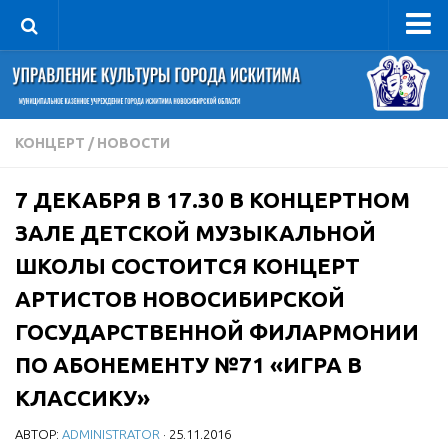
Управление
Руководитель
Сведения об организации
КОНЦЕРТ
/
НОВОСТИ
Структура
7 ДЕКАБРЯ В 17.30 В КОНЦЕРТНОМ
Книга почета культуры
ЗАЛЕ ДЕТСКОЙ МУЗЫКАЛЬНОЙ
Фотогалерея
ШКОЛЫ СОСТОИТСЯ КОНЦЕРТ
Документы
АРТИСТОВ НОВОСИБИРСКОЙ
Учредительные документы
ГОСУДАРСТВЕННОЙ ФИЛАРМОНИИ
Правовая база
ПО АБОНЕМЕНТУ №71 «ИГРА В
Противодействие коррупции
КЛАССИКУ»
Отчеты о деятельности
АВТОР:
ADMINISTRATOR
· 25.11.2016
Учреждения культуры