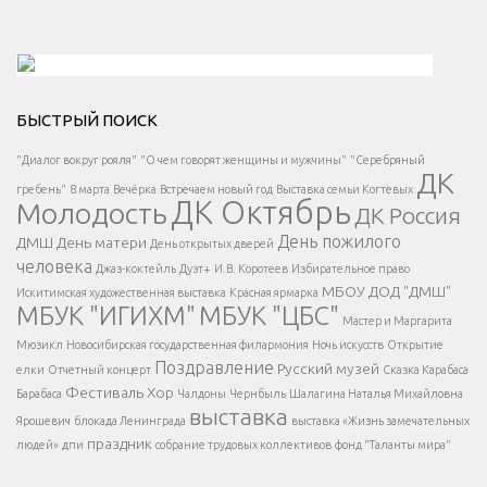
Решаем вместе</div > </div > </div >
БЫСТРЫЙ ПОИСК
Есть вопрос?
"Диалог вокруг рояля"
"О чем говорят женщины и мужчины"
"Серебряный
ДК
</span >
гребень"
8 марта
Вечёрка
Встречаем новый год
Выставка семьи Когтевых
ДК Октябрь
Молодость
ДК Россия
Напишите нам
</span >
День пожилого
ДМШ
День матери
День открытых дверей
</div >
человека
Джаз-коктейль
Дуэт+
И.В. Коротеев
Избирательное право
МБОУ ДОД "ДМШ"
Искитимская художественная выставка
Красная ярмарка
МБУК "ИГИХМ"
МБУК "ЦБС"
Написать
</div > </div >
Мастер и Маргарита
</div >
</button >
Мюзикл
Новосибирская государственная филармония
Ночь искусств
Открытие
</div >
Поздравление
Русский музей
елки
Отчетный концерт
Сказка Карабаса
Фестиваль
Хор
Барабаса
Чалдоны
Чернбыль
Шалагина Наталья Михайловна
выставка
Ярошевич
блокада Ленинграда
выставка «Жизнь замечательных
праздник
людей»
дпи
собрание трудовых коллективов
фонд "Таланты мира"