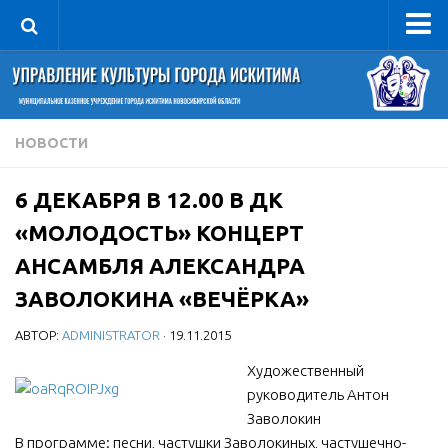
Управление
Руководитель
Сведения об организации
НОВОСТИ
Структура
6 ДЕКАБРЯ В 12.00 В ДК
Книга почета культуры
«МОЛОДОСТЬ» КОНЦЕРТ
Фотогалерея
АНСАМБЛЯ АЛЕКСАНДРА
Документы
ЗАВОЛОКИНА «ВЕЧЁРКА»
Учредительные документы
АВТОР:
ADMINISTRATOR
· 19.11.2015
Правовая база
Художественный
Противодействие коррупции
руководитель Антон
Отчеты о деятельности
Заволокин
Учреждения культуры
В программе: песни, частушки Заволокиных, частушечно-