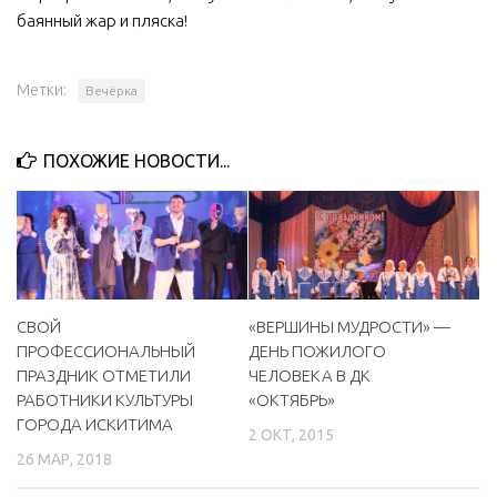
баянный жар и пляска!
МБУ Дом культуры «Молодость»
МБУ Дом культуры «Октябрь»
Метки:
Вечёрка
МБОУ ДО «Детская школа искусств»
МБОУ ДО «Детская музыкальная школа»
ПОХОЖИЕ НОВОСТИ...
МБУК «Искитимский городской историко-художественный
музей»
МБУ Парк культуры и отдыха им. И.В. Коротеева
МБУК «Централизованная библиотечная система»
ДК «Россия»
СВОЙ
«ВЕРШИНЫ МУДРОСТИ» —
Афиша
ПРОФЕССИОНАЛЬНЫЙ
ДЕНЬ ПОЖИЛОГО
ПРАЗДНИК ОТМЕТИЛИ
ЧЕЛОВЕКА В ДК
Независимая оценка качества
РАБОТНИКИ КУЛЬТУРЫ
«ОКТЯБРЬ»
ГОРОДА ИСКИТИМА
Контакты
2 ОКТ, 2015
26 МАР, 2018