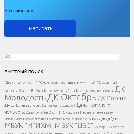
Напишите нам
Написать
Решаем вместе</div > </div > </div >
БЫСТРЫЙ ПОИСК
Есть вопрос?
"Диалог вокруг рояля"
"О чем говорят женщины и мужчины"
"Серебряный
ДК
</span >
гребень"
8 марта
Вечёрка
Встречаем новый год
Выставка семьи Когтевых
ДК Октябрь
Молодость
ДК Россия
Напишите нам
</span >
День пожилого
ДМШ
День матери
День открытых дверей
</div >
человека
Джаз-коктейль
Дуэт+
И.В. Коротеев
Избирательное право
МБОУ ДОД "ДМШ"
Искитимская художественная выставка
Красная ярмарка
МБУК "ИГИХМ"
МБУК "ЦБС"
Написать
</div > </div >
Мастер и Маргарита
</div >
</button >
Мюзикл
Новосибирская государственная филармония
Ночь искусств
Открытие