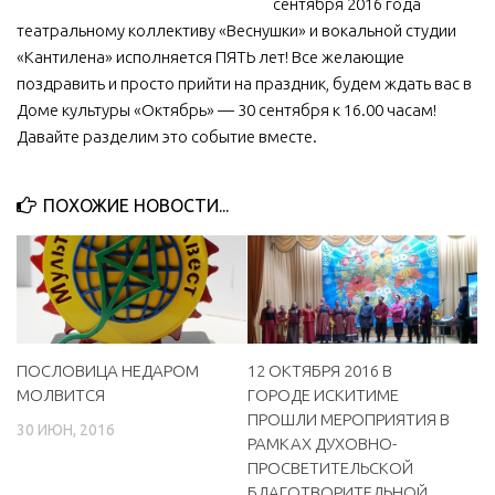
сентября 2016 года
театральному коллективу «Веснушки» и вокальной студии
МБУ Дом культуры «Молодость»
«Кантилена» исполняется ПЯТЬ лет! Все желающие
МБУ Дом культуры «Октябрь»
поздравить и просто прийти на праздник, будем ждать вас в
МБОУ ДО «Детская школа искусств»
Доме культуры «Октябрь» — 30 сентября к 16.00 часам!
Давайте разделим это событие вместе.
МБОУ ДО «Детская музыкальная школа»
МБУК «Искитимский городской историко-художественный
музей»
ПОХОЖИЕ НОВОСТИ...
МБУ Парк культуры и отдыха им. И.В. Коротеева
МБУК «Централизованная библиотечная система»
ДК «Россия»
Афиша
ПОСЛОВИЦА НЕДАРОМ
12 ОКТЯБРЯ 2016 В
Независимая оценка качества
МОЛВИТСЯ
ГОРОДЕ ИСКИТИМЕ
ПРОШЛИ МЕРОПРИЯТИЯ В
Контакты
30 ИЮН, 2016
РАМКАХ ДУХОВНО-
ПРОСВЕТИТЕЛЬСКОЙ
БЛАГОТВОРИТЕЛЬНОЙ