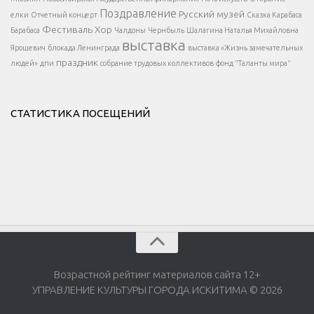
</div >
Поздравление
Русский музей
елки
Отчетный концерт
Сказка Карабаса
Фестиваль
Хор
Барабаса
Чалдоны
Чернбыль
Шалагина Наталья Михайловна
выставка
Ярошевич
блокада Ленинграда
выставка «Жизнь замечательных
праздник
людей»
дпи
собрание трудовых коллективов
фонд "Таланты мира"
СТАТИСТИКА ПОСЕЩЕНИЙ
Возрастной рейтинг материалов сайта 12+
УПРАВЛЕНИЕ КУЛЬТУРЫ ГОРОДА ИСКИТИМА © 2026