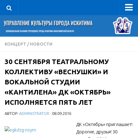
Управление
Руководитель
Сведения об организации
КОНЦЕРТ
/
НОВОСТИ
Структура
30 СЕНТЯБРЯ ТЕАТРАЛЬНОМУ
Книга почета культуры
КОЛЛЕКТИВУ «ВЕСНУШКИ» И
Фотогалерея
ВОКАЛЬНОЙ СТУДИИ
Документы
«КАНТИЛЕНА» ДК «ОКТЯБРЬ»
Учредительные документы
ИСПОЛНЯЕТСЯ ПЯТЬ ЛЕТ
Правовая база
АВТОР:
ADMINISTRATOR
· 08.09.2016
Противодействие коррупции
ДК «Октябрь» приглашает!
Отчеты о деятельности
Дорогие, друзья! 30
Учреждения культуры