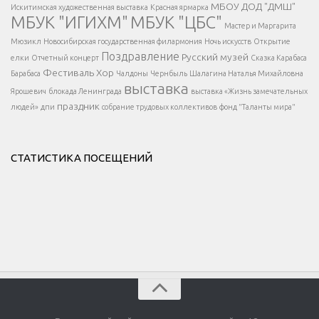
МБОУ ДОД "ДМШ"
Искитимская художественная выставка
Красная ярмарка
МБУК "ИГИХМ"
МБУК "ЦБС"
Написать
</div > </div >
Мастер и Маргарита
</div >
</button >
Мюзикл
Новосибирская государственная филармония
Ночь искусств
Открытие
</div >
Поздравление
Русский музей
елки
Отчетный концерт
Сказка Карабаса
Фестиваль
Хор
Барабаса
Чалдоны
Чернбыль
Шалагина Наталья Михайловна
выставка
Ярошевич
блокада Ленинграда
выставка «Жизнь замечательных
праздник
людей»
дпи
собрание трудовых коллективов
фонд "Таланты мира"
СТАТИСТИКА ПОСЕЩЕНИЙ