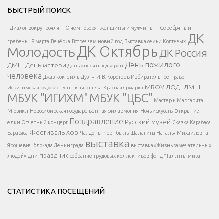
Решаем вместе</div > </div > </div >
БЫСТРЫЙ ПОИСК
Есть вопрос?
"Диалог вокруг рояля"
"О чем говорят женщины и мужчины"
"Серебряный
ДК
</span >
гребень"
8 марта
Вечёрка
Встречаем новый год
Выставка семьи Когтевых
ДК Октябрь
Молодость
ДК Россия
Напишите нам
</span >
День пожилого
ДМШ
День матери
День открытых дверей
</div >
человека
Джаз-коктейль
Дуэт+
И.В. Коротеев
Избирательное право
МБОУ ДОД "ДМШ"
Искитимская художественная выставка
Красная ярмарка
МБУК "ИГИХМ"
МБУК "ЦБС"
Написать
</div > </div >
Мастер и Маргарита
</div >
</button >
Мюзикл
Новосибирская государственная филармония
Ночь искусств
Открытие
</div >
Поздравление
Русский музей
елки
Отчетный концерт
Сказка Карабаса
Фестиваль
Хор
Барабаса
Чалдоны
Чернбыль
Шалагина Наталья Михайловна
выставка
Ярошевич
блокада Ленинграда
выставка «Жизнь замечательных
праздник
людей»
дпи
собрание трудовых коллективов
фонд "Таланты мира"
СТАТИСТИКА ПОСЕЩЕНИЙ