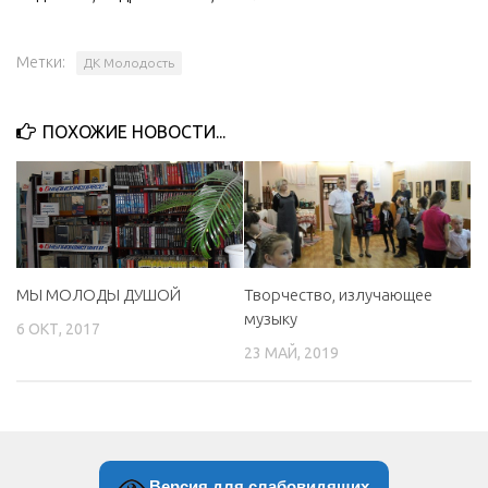
МБУ Дом культуры «Молодость»
Метки:
ДК Молодость
МБУ Дом культуры «Октябрь»
МБОУ ДО «Детская школа искусств»
ПОХОЖИЕ НОВОСТИ...
МБОУ ДО «Детская музыкальная школа»
МБУК «Искитимский городской историко-художественный
музей»
МБУ Парк культуры и отдыха им. И.В. Коротеева
МБУК «Централизованная библиотечная система»
Творчество, излучающее
МЫ МОЛОДЫ ДУШОЙ
ДК «Россия»
музыку
6 ОКТ, 2017
Афиша
23 МАЙ, 2019
Независимая оценка качества
Контакты
Версия для слабовидящих