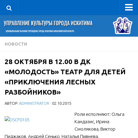
Управление
Руководитель
Сведения об организации
НОВОСТИ
Структура
28 ОКТЯБРЯ В 12.00 В ДК
Книга почета культуры
«МОЛОДОСТЬ» ТЕАТР ДЛЯ ДЕТЕЙ
Фотогалерея
«ПРИКЛЮЧЕНИЯ ЛЕСНЫХ
Документы
РАЗБОЙНИКОВ»
Учредительные документы
АВТОР:
ADMINISTRATOR
· 02.10.2015
Правовая база
Роли исполняют: Ольга
Противодействие коррупции
Кандазис, Ирина
Отчеты о деятельности
Смолякова, Виктор
Учреждения культуры
Пиджаков, Андрей Сенько, Наталья Пивнева.