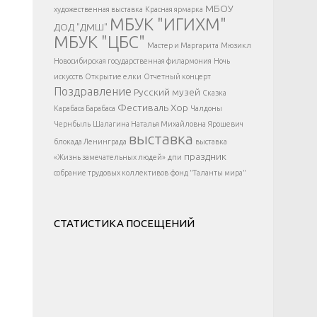
</div >
МБОУ
художественная выставка
Красная ярмарка
МБУК "ИГИХМ"
ДОД "ДМШ"
МБУК "ЦБС"
Мастер и Маргарита
Мюзикл
Новосибирская государственная филармония
Ночь
искусств
Открытие елки
Отчетный концерт
Поздравление
Русский музей
Сказка
Фестиваль
Хор
Карабаса Барабаса
Чалдоны
Чернбыль
Шалагина Наталья Михайловна
Ярошевич
выставка
блокада Ленинграда
выставка
праздник
«Жизнь замечательных людей»
дпи
собрание трудовых коллективов
фонд "Таланты мира"
СТАТИСТИКА ПОСЕЩЕНИЙ