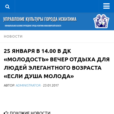
Управление
Руководитель
Сведения об организации
НОВОСТИ
Структура
25 ЯНВАРЯ В 14.00 В ДК
Книга почета культуры
«МОЛОДОСТЬ» ВЕЧЕР ОТДЫХА ДЛЯ
Фотогалерея
ЛЮДЕЙ ЭЛЕГАНТНОГО ВОЗРАСТА
Документы
«ЕСЛИ ДУША МОЛОДА»
Учредительные документы
АВТОР:
ADMINISTRATOR
· 23.01.2017
Правовая база
Противодействие коррупции
Отчеты о деятельности
Учреждения культуры
ПОХОЖИЕ НОВОСТИ...