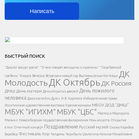
Написать
Решаем вместе</div > </div > </div >
БЫСТРЫЙ ПОИСК
Есть вопрос?
"Диалог вокруг рояля"
"О чем говорят женщины и мужчины"
"Серебряный
ДК
</span >
гребень"
8 марта
Вечёрка
Встречаем новый год
Выставка семьи Когтевых
ДК Октябрь
Молодость
ДК Россия
Напишите нам
</span >
День пожилого
ДМШ
День матери
День открытых дверей
</div >
человека
Джаз-коктейль
Дуэт+
И.В. Коротеев
Избирательное право
МБОУ ДОД "ДМШ"
Искитимская художественная выставка
Красная ярмарка
МБУК "ИГИХМ"
МБУК "ЦБС"
Написать
</div > </div >
Мастер и Маргарита
</div >
</button >
Мюзикл
Новосибирская государственная филармония
Ночь искусств
Открытие
</div >
Поздравление
Русский музей
елки
Отчетный концерт
Сказка Карабаса
Фестиваль
Хор
Барабаса
Чалдоны
Чернбыль
Шалагина Наталья Михайловна