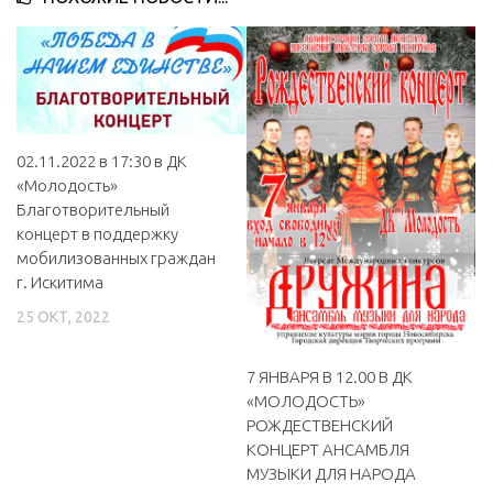
МБУ Дом культуры «Молодость»
МБУ Дом культуры «Октябрь»
МБОУ ДО «Детская школа искусств»
МБОУ ДО «Детская музыкальная школа»
02.11.2022 в 17:30 в ДК
МБУК «Искитимский городской историко-художественный
«Молодость»
музей»
Благотворительный
концерт в поддержку
МБУ Парк культуры и отдыха им. И.В. Коротеева
мобилизованных граждан
МБУК «Централизованная библиотечная система»
г. Искитима
ДК «Россия»
25 ОКТ, 2022
Афиша
7 ЯНВАРЯ В 12.00 В ДК
Независимая оценка качества
«МОЛОДОСТЬ»
РОЖДЕСТВЕНСКИЙ
Контакты
КОНЦЕРТ АНСАМБЛЯ
МУЗЫКИ ДЛЯ НАРОДА