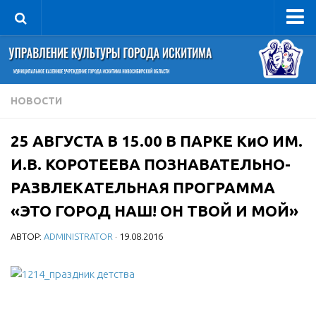
Управление
Руководитель
Сведения об организации
НОВОСТИ
Структура
25 АВГУСТА В 15.00 В ПАРКЕ КиО ИМ.
Книга почета культуры
И.В. КОРОТЕЕВА ПОЗНАВАТЕЛЬНО-
Фотогалерея
РАЗВЛЕКАТЕЛЬНАЯ ПРОГРАММА
Документы
«ЭТО ГОРОД НАШ! ОН ТВОЙ И МОЙ»
Учредительные документы
АВТОР:
ADMINISTRATOR
· 19.08.2016
Правовая база
Противодействие коррупции
Отчеты о деятельности
Учреждения культуры