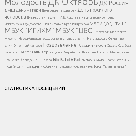
ДК Октябрь
Молодость
ДК Россия
Напишите нам
</span >
День пожилого
ДМШ
День матери
День открытых дверей
</div >
человека
Джаз-коктейль
Дуэт+
И.В. Коротеев
Избирательное право
МБОУ ДОД "ДМШ"
Искитимская художественная выставка
Красная ярмарка
МБУК "ИГИХМ"
МБУК "ЦБС"
Написать
</div > </div >
Мастер и Маргарита
</div >
</button >
Мюзикл
Новосибирская государственная филармония
Ночь искусств
Открытие
</div >
Поздравление
Русский музей
елки
Отчетный концерт
Сказка Карабаса
Фестиваль
Хор
Барабаса
Чалдоны
Чернбыль
Шалагина Наталья Михайловна
выставка
Ярошевич
блокада Ленинграда
выставка «Жизнь замечательных
праздник
людей»
дпи
собрание трудовых коллективов
фонд "Таланты мира"
СТАТИСТИКА ПОСЕЩЕНИЙ