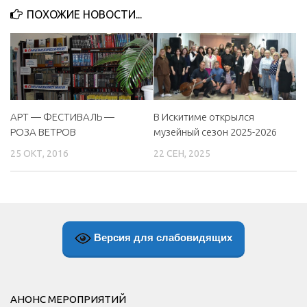
ПОХОЖИЕ НОВОСТИ...
МБУ Дом культуры «Молодость»
МБУ Дом культуры «Октябрь»
МБОУ ДО «Детская школа искусств»
МБОУ ДО «Детская музыкальная школа»
МБУК «Искитимский городской историко-художественный
В Искитиме открылся
АРТ — ФЕСТИВАЛЬ —
музей»
музейный сезон 2025-2026
РОЗА ВЕТРОВ
МБУ Парк культуры и отдыха им. И.В. Коротеева
22 СЕН, 2025
25 ОКТ, 2016
МБУК «Централизованная библиотечная система»
ДК «Россия»
Афиша
Версия для слабовидящих
Независимая оценка качества
Контакты
АНОНС МЕРОПРИЯТИЙ