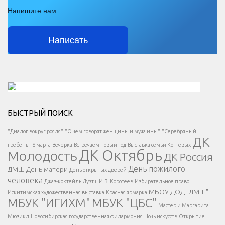
Напишите нам
Написать
Решаем вместе</div > </div > </div >
БЫСТРЫЙ ПОИСК
Есть вопрос?
"Диалог вокруг рояля"
"О чем говорят женщины и мужчины"
"Серебряный
ДК
</span >
гребень"
8 марта
Вечёрка
Встречаем новый год
Выставка семьи Когтевых
ДК Октябрь
Молодость
ДК Россия
Напишите нам
</span >
День пожилого
ДМШ
День матери
День открытых дверей
</div >
человека
Джаз-коктейль
Дуэт+
И.В. Коротеев
Избирательное право
МБОУ ДОД "ДМШ"
Искитимская художественная выставка
Красная ярмарка
МБУК "ИГИХМ"
МБУК "ЦБС"
Написать
</div > </div >
Мастер и Маргарита
</div >
</button >
Мюзикл
Новосибирская государственная филармония
Ночь искусств
Открытие