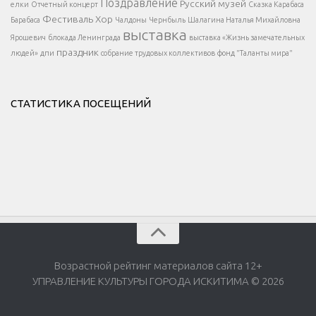
</div >
Поздравление
Русский музей
елки
Отчетный концерт
Сказка Карабаса
Фестиваль
Хор
Барабаса
Чалдоны
Чернбыль
Шалагина Наталья Михайловна
выставка
Ярошевич
блокада Ленинграда
выставка «Жизнь замечательных
праздник
людей»
дпи
собрание трудовых коллективов
фонд "Таланты мира"
СТАТИСТИКА ПОСЕЩЕНИЙ
Возрастной рейтинг материалов сайта 12+
УПРАВЛЕНИЕ КУЛЬТУРЫ ГОРОДА ИСКИТИМА © 2026