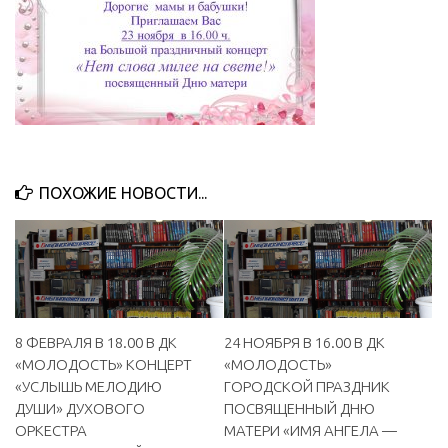
МБУ Дом культуры «Молодость»
МБУ Дом культуры «Октябрь»
МБОУ ДО «Детская школа искусств»
МБОУ ДО «Детская музыкальная школа»
МБУК «Искитимский городской историко-художественный
музей»
ПОХОЖИЕ НОВОСТИ...
МБУ Парк культуры и отдыха им. И.В. Коротеева
МБУК «Централизованная библиотечная система»
ДК «Россия»
Афиша
8 ФЕВРАЛЯ В 18.00 В ДК
24 НОЯБРЯ В 16.00 В ДК
Независимая оценка качества
«МОЛОДОСТЬ» КОНЦЕРТ
«МОЛОДОСТЬ»
«УСЛЫШЬ МЕЛОДИЮ
ГОРОДСКОЙ ПРАЗДНИК
Контакты
ДУШИ» ДУХОВОГО
ПОСВЯЩЕННЫЙ ДНЮ
ОРКЕСТРА
МАТЕРИ «ИМЯ АНГЕЛА —