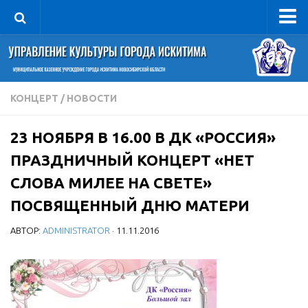
Управление
Руководитель
Сведения об организации
КОНЦЕРТ
/
НОВОСТИ
Структура
23 НОЯБРЯ В 16.00 В ДК «РОССИЯ»
Книга почета культуры
ПРАЗДНИЧНЫЙ КОНЦЕРТ «НЕТ
Фотогалерея
СЛОВА МИЛЕЕ НА СВЕТЕ»
Документы
ПОСВЯЩЕННЫЙ ДНЮ МАТЕРИ
Учредительные документы
АВТОР:
ADMINISTRATOR
· 11.11.2016
Правовая база
Противодействие коррупции
Отчеты о деятельности
Учреждения культуры