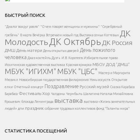
Решаем вместе</div > </div > </div >
БЫСТРЫЙ ПОИСК
Есть вопрос?
"Диалог вокруг рояля"
"О чем говорят женщины и мужчины"
"Серебряный
ДК
</span >
гребень"
8 марта
Вечёрка
Встречаем новый год
Выставка семьи Когтевых
ДК Октябрь
Молодость
ДК Россия
Напишите нам
</span >
День пожилого
ДМШ
День матери
День открытых дверей
</div >
человека
Джаз-коктейль
Дуэт+
И.В. Коротеев
Избирательное право
МБОУ ДОД "ДМШ"
Искитимская художественная выставка
Красная ярмарка
МБУК "ИГИХМ"
МБУК "ЦБС"
Написать
</div > </div >
Мастер и Маргарита
</div >
</button >
Мюзикл
Новосибирская государственная филармония
Ночь искусств
Открытие
</div >
Поздравление
Русский музей
елки
Отчетный концерт
Сказка Карабаса
Фестиваль
Хор
Барабаса
Чалдоны
Чернбыль
Шалагина Наталья Михайловна
выставка
Ярошевич
блокада Ленинграда
выставка «Жизнь замечательных
праздник
людей»
дпи
собрание трудовых коллективов
фонд "Таланты мира"
СТАТИСТИКА ПОСЕЩЕНИЙ