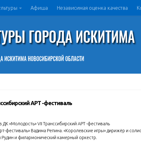
ультуры
Афиша
Независимая оценка качества
К
ранссибирский АРТ -фестиваль
 в ДК «Молодость» VII Транссибирский АРТ -фестиваль
рт-фестиваль» Вадима Репина. «Королевские игры» дирижёр и соли
н Рудин и филармонический камерный оркестр.