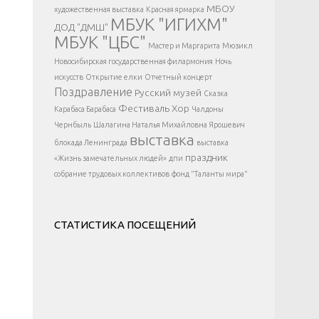
</div >
МБОУ
художественная выставка
Красная ярмарка
МБУК "ИГИХМ"
ДОД "ДМШ"
МБУК "ЦБС"
Мастер и Маргарита
Мюзикл
Новосибирская государственная филармония
Ночь
искусств
Открытие елки
Отчетный концерт
Поздравление
Русский музей
Сказка
Фестиваль
Хор
Карабаса Барабаса
Чалдоны
Чернбыль
Шалагина Наталья Михайловна
Ярошевич
выставка
блокада Ленинграда
выставка
праздник
«Жизнь замечательных людей»
дпи
собрание трудовых коллективов
фонд "Таланты мира"
СТАТИСТИКА ПОСЕЩЕНИЙ