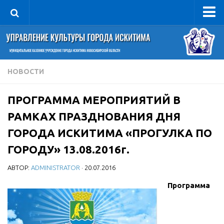
Управление
Руководитель
Сведения об организации
НОВОСТИ
Структура
ПРОГРАММА МЕРОПРИЯТИЙ В
Книга почета культуры
РАМКАХ ПРАЗДНОВАНИЯ ДНЯ
Фотогалерея
ГОРОДА ИСКИТИМА «ПРОГУЛКА ПО
Документы
ГОРОДУ» 13.08.2016г.
Учредительные документы
АВТОР:
ADMINISTRATOR
· 20.07.2016
Правовая база
Программа
Противодействие коррупции
Отчеты о деятельности
Учреждения культуры