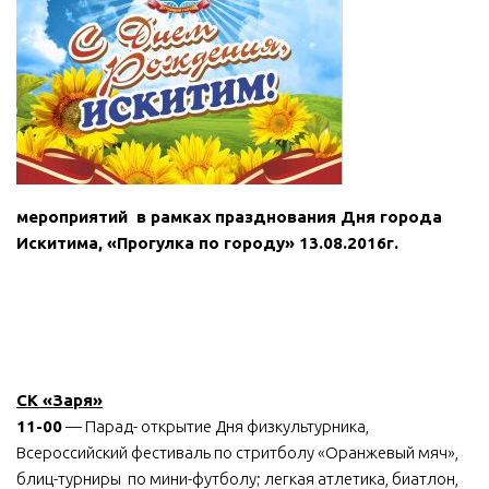
МБУ Дом культуры «Молодость»
МБУ Дом культуры «Октябрь»
МБОУ ДО «Детская школа искусств»
МБОУ ДО «Детская музыкальная школа»
МБУК «Искитимский городской историко-художественный
музей»
мероприятий
в рамках празднования Дня города
МБУ Парк культуры и отдыха им. И.В. Коротеева
Искитима,
«Прогулка по городу» 13.08.2016г.
МБУК «Централизованная библиотечная система»
ДК «Россия»
Афиша
Независимая оценка качества
СК «Заря»
Контакты
11-00
— Парад- открытие Дня физкультурника,
Всероссийский фестиваль по стритболу «Оранжевый мяч»,
блиц-турниры по мини-футболу; легкая атлетика, биатлон,