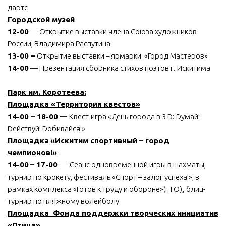
дартс
Городской музей
12-00
— Открытие выставки члена Союза художников
России, Владимира Распутина
13-00 –
Открытие выставки – ярмарки «Город Мастеров»
14-00
— Презентация сборника стихов поэтов г. Искитима
Парк им. Коротеева:
Площадка «Территория квестов»
14-00 – 18-00
—
Квест-игра «День города в 3 D: Dумай!
Dействуй! Dобивайся!»
Площадка
«Искитим спортивный – город
чемпионов!»
14-00
– 17-00
— Сеанс одновременной игры в шахматы,
турнир по крокету, фестиваль «Спорт – залог успеха!», в
рамках комплекса «Готов к труду и обороне»(ГТО)
,
блиц-
турнир по пляжному волейболу
Площадка
Фонда поддержки творческих инициатив
«Птица»