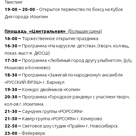
Твистинг
19-00 – 20-00
– Открытое первенство по боксу на Кубок
Дня города Искитим
Площадь «Центральная»
(большая сцена)
16-00 –
Торжественное открытие праздника
16-30 –
Программа «На карусели детства», (творч. кол-вы
,
показ. выст-я
ДЮСШ)
17-30 –
Программа «Любимый город другу улыбнется», (р/ц
Мошково и Коченево)
18-30 –
Программа «Зажигай по-народному!» ансамбля
«РУССКИЙ ФРЭШ» г. Барнаул
19-30 –
Конкурс двойников «Копия»
20-30 –
Программа «Городское рандеву» с участием творч.
кол-ов г. Искитима
21-30 –
Саундчек группы «POPCORN»
21-50 –
Кавер-группа «POPCORN» г. Кемерово
22-50 –
Световое шоу студии «Прайм» г. Новосибирск
23-00
– Фейерверк