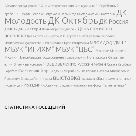
Есть вопрос?
"Диалог вокруг рояля"
"О чем говорят женщины и мужчины"
"Серебряный
ДК
</span >
гребень"
8 марта
Вечёрка
Встречаем новый год
Выставка семьи Когтевых
ДК Октябрь
Молодость
ДК Россия
Напишите нам
</span >
День пожилого
ДМШ
День матери
День открытых дверей
</div >
человека
Джаз-коктейль
Дуэт+
И.В. Коротеев
Избирательное право
МБОУ ДОД "ДМШ"
Искитимская художественная выставка
Красная ярмарка
МБУК "ИГИХМ"
МБУК "ЦБС"
Написать
</div > </div >
Мастер и Маргарита
</div >
</button >
Мюзикл
Новосибирская государственная филармония
Ночь искусств
Открытие
</div >
Поздравление
Русский музей
елки
Отчетный концерт
Сказка Карабаса
Фестиваль
Хор
Барабаса
Чалдоны
Чернбыль
Шалагина Наталья Михайловна
выставка
Ярошевич
блокада Ленинграда
выставка «Жизнь замечательных
праздник
людей»
дпи
собрание трудовых коллективов
фонд "Таланты мира"
СТАТИСТИКА ПОСЕЩЕНИЙ