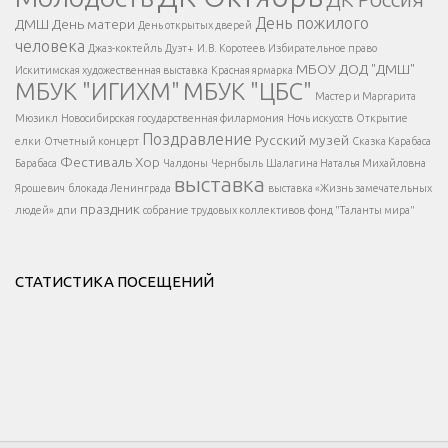
Напишите нам
</span >
День пожилого
ДМШ
День матери
День открытых дверей
</div >
человека
Джаз-коктейль
Дуэт+
И.В. Коротеев
Избирательное право
МБОУ ДОД "ДМШ"
Искитимская художественная выставка
Красная ярмарка
МБУК "ИГИХМ"
МБУК "ЦБС"
Написать
</div > </div >
Мастер и Маргарита
</div >
</button >
Мюзикл
Новосибирская государственная филармония
Ночь искусств
Открытие
</div >
Поздравление
Русский музей
елки
Отчетный концерт
Сказка Карабаса
Фестиваль
Хор
Барабаса
Чалдоны
Чернбыль
Шалагина Наталья Михайловна
выставка
Ярошевич
блокада Ленинграда
выставка «Жизнь замечательных
праздник
людей»
дпи
собрание трудовых коллективов
фонд "Таланты мира"
СТАТИСТИКА ПОСЕЩЕНИЙ