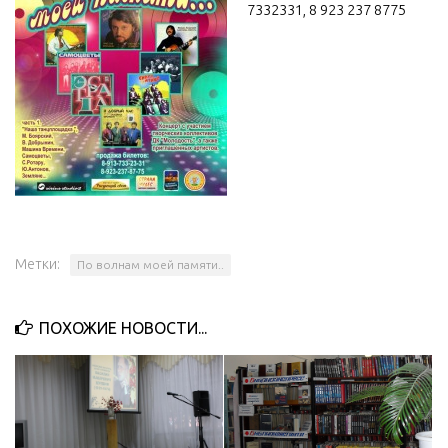
7332331, 8 923 237 8775
МБУ Дом культуры «Молодость»
МБУ Дом культуры «Октябрь»
МБОУ ДО «Детская школа искусств»
МБОУ ДО «Детская музыкальная школа»
МБУК «Искитимский городской историко-художественный
музей»
МБУ Парк культуры и отдыха им. И.В. Коротеева
МБУК «Централизованная библиотечная система»
Метки:
По волнам моей памяти..
ДК «Россия»
Афиша
ПОХОЖИЕ НОВОСТИ...
Независимая оценка качества
Контакты