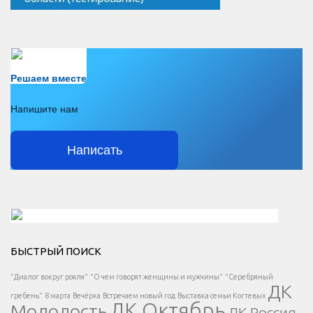
Есть вопрос?
Решаем вместе
Напишите нам
Написать
Решаем вместе</div > </div > </div >
БЫСТРЫЙ ПОИСК
Есть вопрос?
"Диалог вокруг рояля"
"О чем говорят женщины и мужчины"
"Серебряный
ДК
</span >
гребень"
8 марта
Вечёрка
Встречаем новый год
Выставка семьи Когтевых
ДК Октябрь
Молодость
ДК Россия