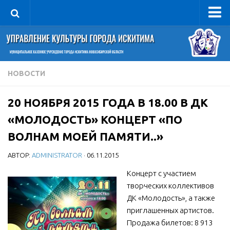
Управление
Руководитель
Сведения об организации
НОВОСТИ
Структура
20 НОЯБРЯ 2015 ГОДА В 18.00 В ДК
Книга почета культуры
«МОЛОДОСТЬ» КОНЦЕРТ «ПО
Фотогалерея
ВОЛНАМ МОЕЙ ПАМЯТИ..»
Документы
АВТОР:
ADMINISTRATOR
· 06.11.2015
Учредительные документы
Концерт с участием
Правовая база
творческих коллективов
Противодействие коррупции
ДК «Молодость», а также
Отчеты о деятельности
приглашенных артистов.
Продажа билетов: 8 913
Учреждения культуры