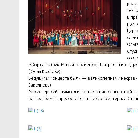
роди
теат
В пр
приня
Цирко
«Лейт
Ольга
Студи
совре
«Фортуна» (рук. Мария Гордиенко), Театральная студия
(Юлия Козлова).
Ведущими концерта были — великолепная и несравне
Заречнева).
Режиссерский замысел и составление концертной пр
Благодарим за предоставленный фотоматериал Стан