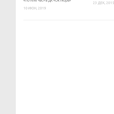
«Потехе час» в ДК «Октябрь»
23 ДЕК, 201
10 ИЮН, 2019