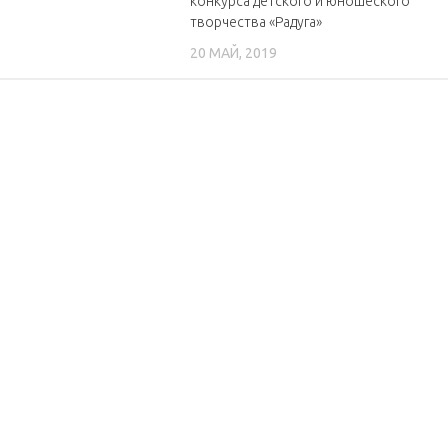
конкурса детского и юношеского
5
творчества «Радуга»
20 МАЙ, 2019