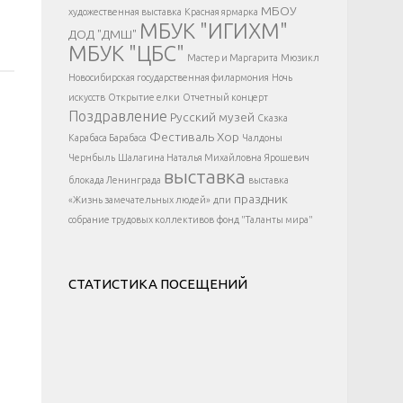
</div >
МБОУ
художественная выставка
Красная ярмарка
МБУК "ИГИХМ"
ДОД "ДМШ"
МБУК "ЦБС"
Мастер и Маргарита
Мюзикл
Новосибирская государственная филармония
Ночь
искусств
Открытие елки
Отчетный концерт
Поздравление
Русский музей
Сказка
Фестиваль
Хор
Карабаса Барабаса
Чалдоны
Чернбыль
Шалагина Наталья Михайловна
Ярошевич
выставка
блокада Ленинграда
выставка
праздник
«Жизнь замечательных людей»
дпи
собрание трудовых коллективов
фонд "Таланты мира"
СТАТИСТИКА ПОСЕЩЕНИЙ