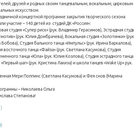
телей, друзей и родных своим танцевальным, вокальным, цирковым
ральных искусством.
аздничной концертной программе закрытия творческого сезона
ли участие – 140 детей из студий ДК «Россия»:
вая студия «Супер риск» (рук. Владимир Герасимов), Эстрадная студ
мотив» (рук. Юлия Домбрачева), Вокальная студия «Золотинки» (рук
 Бобова), Студия бального танца «Импульс» (рук. Ирина Баркалова),
я восточного танца «Файза» (рук. Светлана Касумова), Студия
менного танца «Юла» (рук. Юлия Козлова), Студия эстрадного танца
 «Первый шаг» (рук. Кристина Лакиза) и школа танцев «Wake Up» рук.
нная Мери Поппинс (Светлана Касумова) и Фея снов (Марина
ограммы – Николаева Ольга
ислава Степанова!