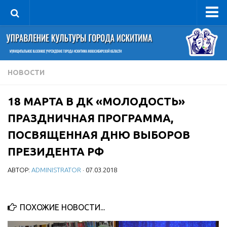
Управление
Руководитель
Сведения об организации
НОВОСТИ
Структура
18 МАРТА В ДК «МОЛОДОСТЬ»
Книга почета культуры
ПРАЗДНИЧНАЯ ПРОГРАММА,
Фотогалерея
ПОСВЯЩЕННАЯ ДНЮ ВЫБОРОВ
Документы
ПРЕЗИДЕНТА РФ
Учредительные документы
АВТОР:
ADMINISTRATOR
· 07.03.2018
Правовая база
Противодействие коррупции
Отчеты о деятельности
ПОХОЖИЕ НОВОСТИ...
Учреждения культуры