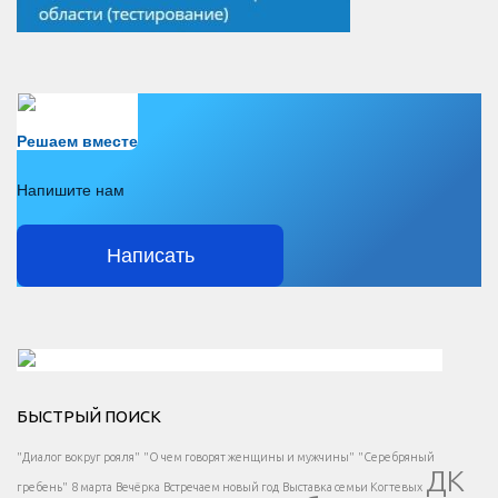
Есть вопрос?
Решаем вместе
Напишите нам
Написать
Решаем вместе</div > </div > </div >
БЫСТРЫЙ ПОИСК
Есть вопрос?
"Диалог вокруг рояля"
"О чем говорят женщины и мужчины"
"Серебряный
ДК
</span >
гребень"
8 марта
Вечёрка
Встречаем новый год
Выставка семьи Когтевых