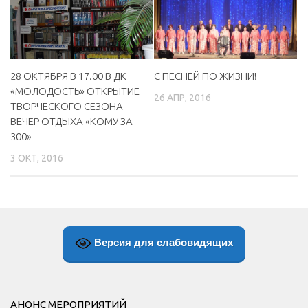
МБУ Дом культуры «Молодость»
МБУ Дом культуры «Октябрь»
МБОУ ДО «Детская школа искусств»
С ПЕСНЕЙ ПО ЖИЗНИ!
28 ОКТЯБРЯ В 17.00 В ДК
МБОУ ДО «Детская музыкальная школа»
«МОЛОДОСТЬ» ОТКРЫТИЕ
26 АПР, 2016
ТВОРЧЕСКОГО СЕЗОНА
МБУК «Искитимский городской историко-художественный
ВЕЧЕР ОТДЫХА «КОМУ ЗА
музей»
300»
МБУ Парк культуры и отдыха им. И.В. Коротеева
3 ОКТ, 2016
МБУК «Централизованная библиотечная система»
ДК «Россия»
Афиша
Независимая оценка качества
Версия для слабовидящих
Контакты
АНОНС МЕРОПРИЯТИЙ