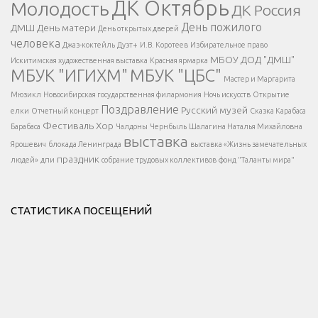
ДК Октябрь
Молодость
ДК Россия
Напишите нам
</span >
День пожилого
ДМШ
День матери
День открытых дверей
</div >
человека
Джаз-коктейль
Дуэт+
И.В. Коротеев
Избирательное право
МБОУ ДОД "ДМШ"
Искитимская художественная выставка
Красная ярмарка
МБУК "ИГИХМ"
МБУК "ЦБС"
Написать
</div > </div >
Мастер и Маргарита
</div >
</button >
Мюзикл
Новосибирская государственная филармония
Ночь искусств
Открытие
</div >
Поздравление
Русский музей
елки
Отчетный концерт
Сказка Карабаса
Фестиваль
Хор
Барабаса
Чалдоны
Чернбыль
Шалагина Наталья Михайловна
выставка
Ярошевич
блокада Ленинграда
выставка «Жизнь замечательных
праздник
людей»
дпи
собрание трудовых коллективов
фонд "Таланты мира"
СТАТИСТИКА ПОСЕЩЕНИЙ