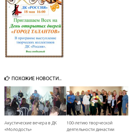
МБУ Дом культуры «Молодость»
МБУ Дом культуры «Октябрь»
МБОУ ДО «Детская школа искусств»
МБОУ ДО «Детская музыкальная школа»
МБУК «Искитимский городской историко-художественный
музей»
МБУ Парк культуры и отдыха им. И.В. Коротеева
МБУК «Централизованная библиотечная система»
ПОХОЖИЕ НОВОСТИ...
ДК «Россия»
Афиша
Независимая оценка качества
Контакты
Акустические вечера в ДК
100-летию творческой
«Молодость»
деятельности династии