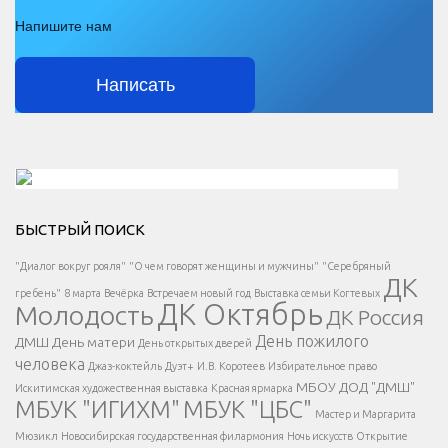
Напишите нам
Написать
Решаем вместе</div > </div > </div >
БЫСТРЫЙ ПОИСК
Есть вопрос?
"Диалог вокруг рояля"
"О чем говорят женщины и мужчины"
"Серебряный
ДК
</span >
гребень"
8 марта
Вечёрка
Встречаем новый год
Выставка семьи Когтевых
ДК Октябрь
Молодость
ДК Россия
Напишите нам
</span >
День пожилого
ДМШ
День матери
День открытых дверей
</div >
человека
Джаз-коктейль
Дуэт+
И.В. Коротеев
Избирательное право
МБОУ ДОД "ДМШ"
Искитимская художественная выставка
Красная ярмарка
МБУК "ИГИХМ"
МБУК "ЦБС"
Написать
</div > </div >
Мастер и Маргарита
</div >
</button >
Мюзикл
Новосибирская государственная филармония
Ночь искусств
Открытие