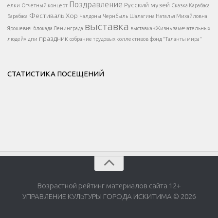
</div >
Поздравление
Русский музей
елки
Отчетный концерт
Сказка Карабаса
Фестиваль
Хор
Барабаса
Чалдоны
Чернбыль
Шалагина Наталья Михайловна
выставка
Ярошевич
блокада Ленинграда
выставка «Жизнь замечательных
праздник
людей»
дпи
собрание трудовых коллективов
фонд "Таланты мира"
СТАТИСТИКА ПОСЕЩЕНИЙ
Возрастной рейтинг материалов сайта 12+
УПРАВЛЕНИЕ КУЛЬТУРЫ ГОРОДА ИСКИТИМА © 2026