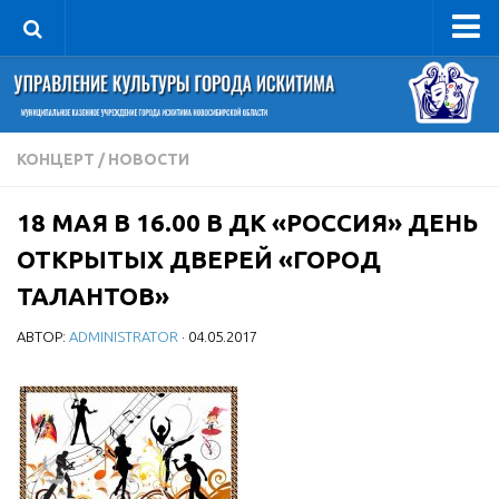
Управление
Руководитель
Сведения об организации
КОНЦЕРТ
/
НОВОСТИ
Структура
18 МАЯ В 16.00 В ДК «РОССИЯ» ДЕНЬ
Книга почета культуры
ОТКРЫТЫХ ДВЕРЕЙ «ГОРОД
Фотогалерея
ТАЛАНТОВ»
Документы
АВТОР:
ADMINISTRATOR
· 04.05.2017
Учредительные документы
Правовая база
Противодействие коррупции
Отчеты о деятельности
Учреждения культуры