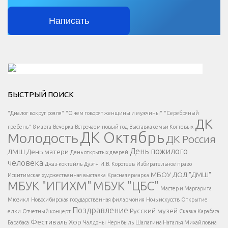
Написать
Решаем вместе</div > </div > </div >
БЫСТРЫЙ ПОИСК
Есть вопрос?
"Диалог вокруг рояля"
"О чем говорят женщины и мужчины"
"Серебряный
ДК
</span >
гребень"
8 марта
Вечёрка
Встречаем новый год
Выставка семьи Когтевых
ДК Октябрь
Молодость
ДК Россия
Напишите нам
</span >
День пожилого
ДМШ
День матери
День открытых дверей
</div >
человека
Джаз-коктейль
Дуэт+
И.В. Коротеев
Избирательное право
МБОУ ДОД "ДМШ"
Искитимская художественная выставка
Красная ярмарка
МБУК "ИГИХМ"
МБУК "ЦБС"
Написать
</div > </div >
Мастер и Маргарита
</div >
</button >
Мюзикл
Новосибирская государственная филармония
Ночь искусств
Открытие
</div >
Поздравление
Русский музей
елки
Отчетный концерт
Сказка Карабаса
Фестиваль
Хор
Барабаса
Чалдоны
Чернбыль
Шалагина Наталья Михайловна