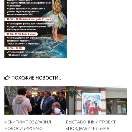
МБУ Дом культуры «Молодость»
МБУ Дом культуры «Октябрь»
МБОУ ДО «Детская школа искусств»
МБОУ ДО «Детская музыкальная школа»
МБУК «Искитимский городской историко-художественный
музей»
МБУ Парк культуры и отдыха им. И.В. Коротеева
МБУК «Централизованная библиотечная система»
ПОХОЖИЕ НОВОСТИ...
ДК «Россия»
Афиша
Независимая оценка качества
Контакты
ИСКИТИМ ПОЗДРАВИЛ
ВЫСТАВОЧНЫЙ ПРОЕКТ
НОВОСИБИРСКУЮ
«ПОЗДРАВИТЕЛЬНАЯ