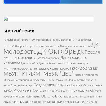
Решаем вместе</div > </div > </div >
БЫСТРЫЙ ПОИСК
Есть вопрос?
"Диалог вокруг рояля"
"О чем говорят женщины и мужчины"
"Серебряный
ДК
</span >
гребень"
8 марта
Вечёрка
Встречаем новый год
Выставка семьи Когтевых
ДК Октябрь
Молодость
ДК Россия
Напишите нам
</span >
День пожилого
ДМШ
День матери
День открытых дверей
</div >
человека
Джаз-коктейль
Дуэт+
И.В. Коротеев
Избирательное право
МБОУ ДОД "ДМШ"
Искитимская художественная выставка
Красная ярмарка
МБУК "ИГИХМ"
МБУК "ЦБС"
Написать
</div > </div >
Мастер и Маргарита
</div >
</button >
Мюзикл
Новосибирская государственная филармония
Ночь искусств
Открытие
</div >
Поздравление
Русский музей
елки
Отчетный концерт
Сказка Карабаса
Фестиваль
Хор
Барабаса
Чалдоны
Чернбыль
Шалагина Наталья Михайловна
выставка
Ярошевич
блокада Ленинграда
выставка «Жизнь замечательных
праздник
людей»
дпи
собрание трудовых коллективов
фонд "Таланты мира"