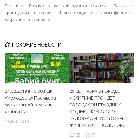
Вас ждет: Рассказ о детской мультипликации. Рассказ о
МБУ Дом культуры «Молодость»
прошедших фестивалях. Демонстрация программы фильмов–
лауреатов фестивалей.
МБУ Дом культуры «Октябрь»
МБОУ ДО «Детская школа искусств»
МБОУ ДО «Детская музыкальная школа»
ПОХОЖИЕ НОВОСТИ...
МБУК «Искитимский городской историко-художественный
музей»
МБУ Парк культуры и отдыха им. И.В. Коротеева
МБУК «Централизованная библиотечная система»
ДК «Россия»
24.02.2019 в 16:00 в ДК
29 СЕНТЯБРЯ В ГОРОДЕ
Афиша
«Молодость» Премьера
ИСКИТИМЕ ПРОЙДЕТ
музыкальной комедии
ГОРОДСКОЙ ПРАЗДНИК
Независимая оценка качества
«Бабий бунт»
КО ДНЮ ПОЖИЛОГО
ЧЕЛОВЕКА «ПУСТЬ ОСЕНЬ
Контакты
7 ФЕВ, 2019
ЖИЗНИ БУДЕТ ЗОЛОТОЙ»
22 СЕН, 2017