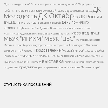
Есть вопрос?
"Диалог вокруг рояля"
"О чем говорят женщины и мужчины"
"Серебряный
ДК
</span >
гребень"
8 марта
Вечёрка
Встречаем новый год
Выставка семьи Когтевых
ДК Октябрь
Молодость
ДК Россия
Напишите нам
</span >
День пожилого
ДМШ
День матери
День открытых дверей
</div >
человека
Джаз-коктейль
Дуэт+
И.В. Коротеев
Избирательное право
МБОУ ДОД "ДМШ"
Искитимская художественная выставка
Красная ярмарка
МБУК "ИГИХМ"
МБУК "ЦБС"
Написать
</div > </div >
Мастер и Маргарита
</div >
</button >
Мюзикл
Новосибирская государственная филармония
Ночь искусств
Открытие
</div >
Поздравление
Русский музей
елки
Отчетный концерт
Сказка Карабаса
Фестиваль
Хор
Барабаса
Чалдоны
Чернбыль
Шалагина Наталья Михайловна
выставка
Ярошевич
блокада Ленинграда
выставка «Жизнь замечательных
праздник
людей»
дпи
собрание трудовых коллективов
фонд "Таланты мира"
СТАТИСТИКА ПОСЕЩЕНИЙ