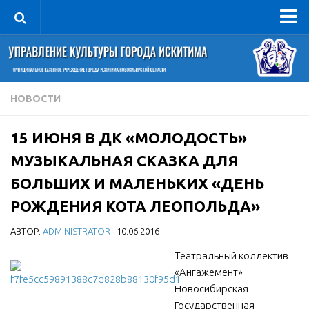
Управление
Руководитель
Сведения об организации
НОВОСТИ
Структура
15 ИЮНЯ В ДК «МОЛОДОСТЬ»
Книга почета культуры
МУЗЫКАЛЬНАЯ СКАЗКА ДЛЯ
Фотогалерея
БОЛЬШИХ И МАЛЕНЬКИХ «ДЕНЬ
Документы
РОЖДЕНИЯ КОТА ЛЕОПОЛЬДА»
Учредительные документы
АВТОР:
ADMINISTRATOR
· 10.06.2016
Правовая база
Театральный коллектив
Противодействие коррупции
«Ангажемент»
Отчеты о деятельности
Новосибирская
Учреждения культуры
Государственная