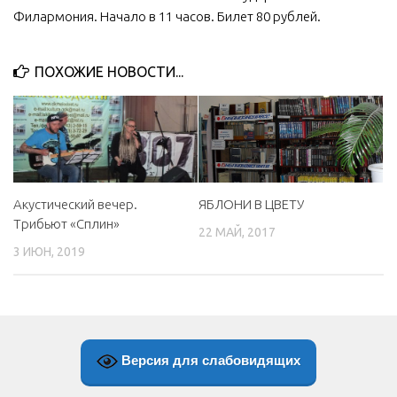
Филармония. Начало в 11 часов. Билет 80 рублей.
МБУ Дом культуры «Молодость»
МБУ Дом культуры «Октябрь»
ПОХОЖИЕ НОВОСТИ...
МБОУ ДО «Детская школа искусств»
МБОУ ДО «Детская музыкальная школа»
МБУК «Искитимский городской историко-художественный
музей»
МБУ Парк культуры и отдыха им. И.В. Коротеева
Акустический вечер.
ЯБЛОНИ В ЦВЕТУ
МБУК «Централизованная библиотечная система»
Трибьют «Сплин»
22 МАЙ, 2017
ДК «Россия»
3 ИЮН, 2019
Афиша
Независимая оценка качества
Контакты
Версия для слабовидящих