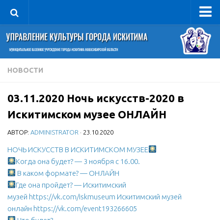
Управление
Руководитель
Сведения об организации
НОВОСТИ
Структура
03.11.2020 Ночь искусств-2020 в
Книга почета культуры
Искитимском музее ОНЛАЙН
Фотогалерея
АВТОР:
ADMINISTRATOR
· 23.10.2020
Документы
НОЧЬ ИСКУССТВ В ИСКИТИМСКОМ МУЗЕЕ
Учредительные документы
Когда она будет? — 3 ноября с 16.00.
Правовая база
В каком формате? — ОНЛАЙН
Противодействие коррупции
Где она пройдет? — Искитимский
музей
https://vk.com/iskmuseum
Искитимский музей
Отчеты о деятельности
онлайн
https://vk.com/event193266605
Учреждения культуры