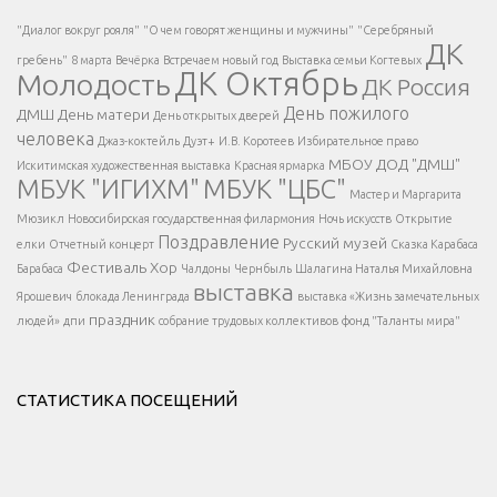
Есть вопрос?
"Диалог вокруг рояля"
"О чем говорят женщины и мужчины"
"Серебряный
ДК
</span >
гребень"
8 марта
Вечёрка
Встречаем новый год
Выставка семьи Когтевых
ДК Октябрь
Молодость
ДК Россия
Напишите нам
</span >
День пожилого
ДМШ
День матери
День открытых дверей
</div >
человека
Джаз-коктейль
Дуэт+
И.В. Коротеев
Избирательное право
МБОУ ДОД "ДМШ"
Искитимская художественная выставка
Красная ярмарка
МБУК "ИГИХМ"
МБУК "ЦБС"
Написать
</div > </div >
Мастер и Маргарита
</div >
</button >
Мюзикл
Новосибирская государственная филармония
Ночь искусств
Открытие
</div >
Поздравление
Русский музей
елки
Отчетный концерт
Сказка Карабаса
Фестиваль
Хор
Барабаса
Чалдоны
Чернбыль
Шалагина Наталья Михайловна
выставка
Ярошевич
блокада Ленинграда
выставка «Жизнь замечательных
праздник
людей»
дпи
собрание трудовых коллективов
фонд "Таланты мира"
СТАТИСТИКА ПОСЕЩЕНИЙ