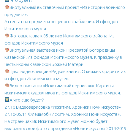
Что будет?
Виртуальный выставочный проект «Из истории военного
МБУ Дом культуры «Молодость»
предмета».
МБУ Дом культуры «Октябрь»
Аттестат на предметы вещевого снабжения. Из фондов
МБОУ ДО «Детская школа искусств»
Искитимского музея
Фотовыставка к 85-летию Искитимского района. Из
МБОУ ДО «Детская музыкальная школа»
фондов Искитимского музея
МБУК «Искитимский городской историко-художественный
Виртуальная выставка икон Пресвятой Богородицы
музей»
Казанской. Из фондов Искитимского музея. К празднику в
МБУ Парк культуры и отдыха им. И.В. Коротеева
честь иконы Казанской Божьей Матери
Цикл видео-лекций «Редкие книги». О книжных раритетах
МБУК «Централизованная библиотечная система»
из фондов Искитимского музея.
ДК «Россия»
Видео-выставка «Искитимский вернисаж». Картины
искитимских художников из фондов Искитимского музея.
Афиша
А что еще будет?
Независимая оценка качества
27.10 Видеозарисовка «Искитим. Хроники Ночи искусств»
27.10-05.11 Флешмоб «Искитим. Хроники Ночи искусств».
Контакты
На страницах Вк Искитимского музея можно будет
выложить свои фото с праздника «Ночь искусств» 2014-2019