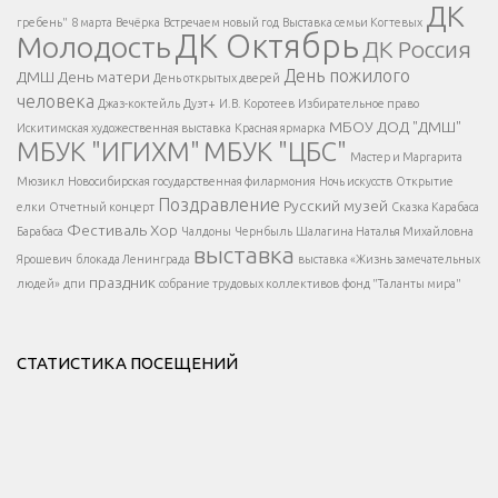
ДК
</span >
гребень"
8 марта
Вечёрка
Встречаем новый год
Выставка семьи Когтевых
ДК Октябрь
Молодость
ДК Россия
Напишите нам
</span >
День пожилого
ДМШ
День матери
День открытых дверей
</div >
человека
Джаз-коктейль
Дуэт+
И.В. Коротеев
Избирательное право
МБОУ ДОД "ДМШ"
Искитимская художественная выставка
Красная ярмарка
МБУК "ИГИХМ"
МБУК "ЦБС"
Написать
</div > </div >
Мастер и Маргарита
</div >
</button >
Мюзикл
Новосибирская государственная филармония
Ночь искусств
Открытие
</div >
Поздравление
Русский музей
елки
Отчетный концерт
Сказка Карабаса
Фестиваль
Хор
Барабаса
Чалдоны
Чернбыль
Шалагина Наталья Михайловна
выставка
Ярошевич
блокада Ленинграда
выставка «Жизнь замечательных
праздник
людей»
дпи
собрание трудовых коллективов
фонд "Таланты мира"
СТАТИСТИКА ПОСЕЩЕНИЙ