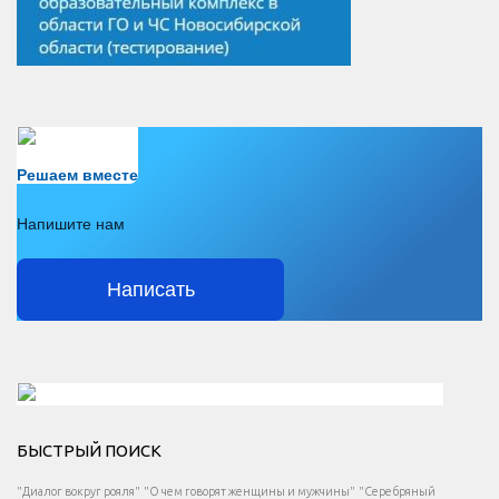
Есть вопрос?
Решаем вместе
Напишите нам
Написать
Решаем вместе</div > </div > </div >
БЫСТРЫЙ ПОИСК
Есть вопрос?
"Диалог вокруг рояля"
"О чем говорят женщины и мужчины"
"Серебряный