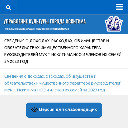
Управление
Руководитель
Сведения об организации
СВЕДЕНИЯ О ДОХОДАХ, РАСХОДАХ, ОБ ИМУЩЕСТВЕ И
ОБЯЗАТЕЛЬСТВАХ ИМУЩЕСТВЕННОГО ХАРАКТЕРА
Структура
РУКОВОДИТЕЛЕЙ МУК Г. ИСКИТИМА НСО И ЧЛЕНОВ ИХ СЕМЕЙ
Книга почета культуры
ЗА 2023 ГОД
Фотогалерея
Сведения о доходах, расходах, об имуществе и
Документы
обязательствах имущественного характера руководителей
Учредительные документы
МУК г. Искитима НСО и членов их семей за 2023 год
Правовая база
Противодействие коррупции
Версия для слабовидящих
Отчеты о деятельности
Учреждения культуры