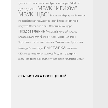
</div >
МБОУ
художественная выставка
Красная ярмарка
МБУК "ИГИХМ"
ДОД "ДМШ"
МБУК "ЦБС"
Мастер и Маргарита
Мюзикл
Новосибирская государственная филармония
Ночь
искусств
Открытие елки
Отчетный концерт
Поздравление
Русский музей
Сказка
Фестиваль
Хор
Карабаса Барабаса
Чалдоны
Чернбыль
Шалагина Наталья Михайловна
Ярошевич
выставка
блокада Ленинграда
выставка
праздник
«Жизнь замечательных людей»
дпи
собрание трудовых коллективов
фонд "Таланты мира"
СТАТИСТИКА ПОСЕЩЕНИЙ