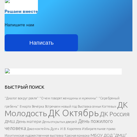
Есть вопрос?
Решаем вместе
Напишите нам
Написать
Решаем вместе</div > </div > </div >
БЫСТРЫЙ ПОИСК
Есть вопрос?
"Диалог вокруг рояля"
"О чем говорят женщины и мужчины"
"Серебряный
ДК
</span >
гребень"
8 марта
Вечёрка
Встречаем новый год
Выставка семьи Когтевых
ДК Октябрь
Молодость
ДК Россия
Напишите нам
</span >
День пожилого
ДМШ
День матери
День открытых дверей
</div >
человека
Джаз-коктейль
Дуэт+
И.В. Коротеев
Избирательное право
МБОУ ДОД "ДМШ"
Искитимская художественная выставка
Красная ярмарка