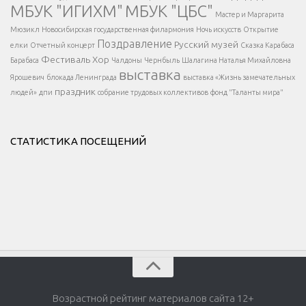
МБУК "ИГИХМ"
МБУК "ЦБС"
Написать
</div > </div >
Мастер и Маргарита
</div >
</button >
Мюзикл
Новосибирская государственная филармония
Ночь искусств
Открытие
</div >
Поздравление
Русский музей
елки
Отчетный концерт
Сказка Карабаса
Фестиваль
Хор
Барабаса
Чалдоны
Чернбыль
Шалагина Наталья Михайловна
выставка
Ярошевич
блокада Ленинграда
выставка «Жизнь замечательных
праздник
людей»
дпи
собрание трудовых коллективов
фонд "Таланты мира"
СТАТИСТИКА ПОСЕЩЕНИЙ
Возрастной рейтинг материалов сайта 12+