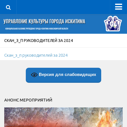
Управление
Руководитель
Сведения об организации
СКАН_З_П РУКОВОДИТЕЛЕЙ ЗА 2024
Структура
Скан_з_п руководителей за 2024
Книга почета культуры
Фотогалерея
Версия для слабовидящих
Документы
Учредительные документы
Правовая база
АНОНС МЕРОПРИЯТИЙ
Противодействие коррупции
Отчеты о деятельности
Учреждения культуры