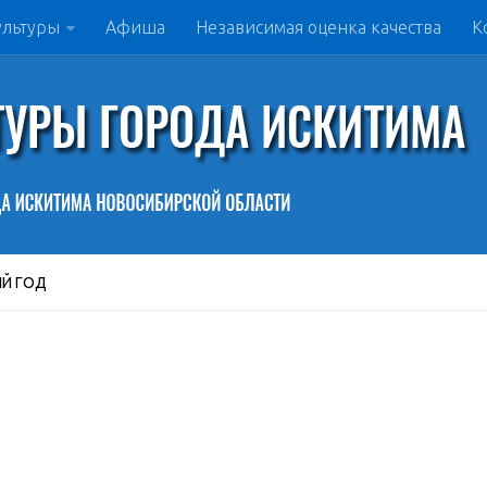
ультуры
Афиша
Независимая оценка качества
К
Й ГОД