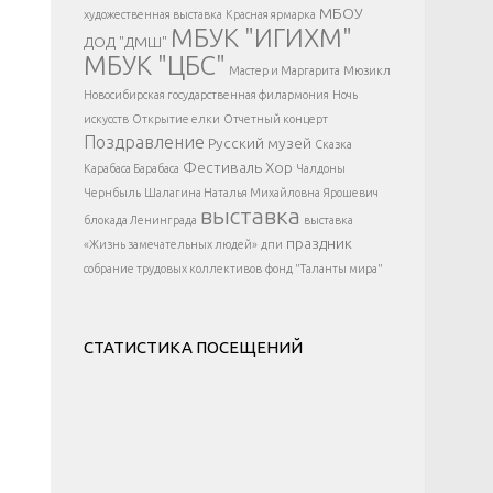
</div >
МБОУ
художественная выставка
Красная ярмарка
МБУК "ИГИХМ"
ДОД "ДМШ"
МБУК "ЦБС"
Мастер и Маргарита
Мюзикл
Новосибирская государственная филармония
Ночь
искусств
Открытие елки
Отчетный концерт
Поздравление
Русский музей
Сказка
Фестиваль
Хор
Карабаса Барабаса
Чалдоны
Чернбыль
Шалагина Наталья Михайловна
Ярошевич
выставка
блокада Ленинграда
выставка
праздник
«Жизнь замечательных людей»
дпи
собрание трудовых коллективов
фонд "Таланты мира"
СТАТИСТИКА ПОСЕЩЕНИЙ