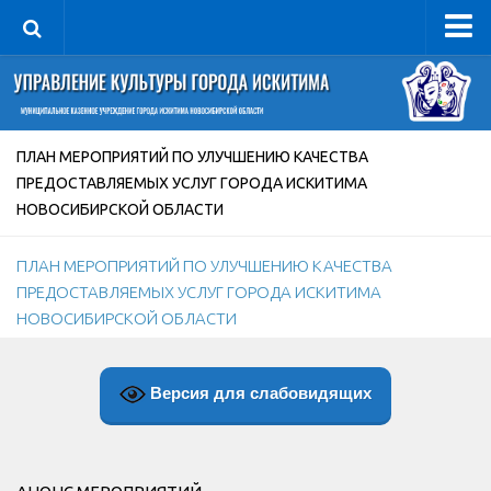
Управление
Руководитель
Сведения об организации
ПЛАН МЕРОПРИЯТИЙ ПО УЛУЧШЕНИЮ КАЧЕСТВА
ПРЕДОСТАВЛЯЕМЫХ УСЛУГ ГОРОДА ИСКИТИМА
Структура
НОВОСИБИРСКОЙ ОБЛАСТИ
Книга почета культуры
Фотогалерея
ПЛАН МЕРОПРИЯТИЙ ПО УЛУЧШЕНИЮ КАЧЕСТВА
ПРЕДОСТАВЛЯЕМЫХ УСЛУГ ГОРОДА ИСКИТИМА
Документы
НОВОСИБИРСКОЙ ОБЛАСТИ
Учредительные документы
Правовая база
Версия для слабовидящих
Противодействие коррупции
Отчеты о деятельности
Учреждения культуры