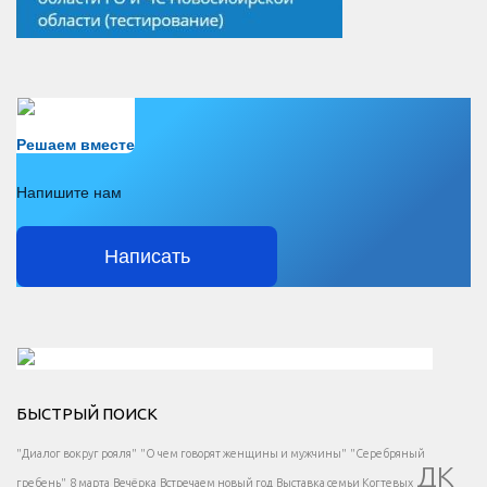
Есть вопрос?
Решаем вместе
Напишите нам
Написать
Решаем вместе</div > </div > </div >
БЫСТРЫЙ ПОИСК
Есть вопрос?
"Диалог вокруг рояля"
"О чем говорят женщины и мужчины"
"Серебряный
ДК
</span >
гребень"
8 марта
Вечёрка
Встречаем новый год
Выставка семьи Когтевых