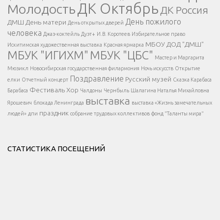
ДК Октябрь
Молодость
ДК Россия
Напишите нам
</span >
День пожилого
ДМШ
День матери
День открытых дверей
</div >
человека
Джаз-коктейль
Дуэт+
И.В. Коротеев
Избирательное право
МБОУ ДОД "ДМШ"
Искитимская художественная выставка
Красная ярмарка
МБУК "ИГИХМ"
МБУК "ЦБС"
Написать
</div > </div >
Мастер и Маргарита
</div >
</button >
Мюзикл
Новосибирская государственная филармония
Ночь искусств
Открытие
</div >
Поздравление
Русский музей
елки
Отчетный концерт
Сказка Карабаса
Фестиваль
Хор
Барабаса
Чалдоны
Чернбыль
Шалагина Наталья Михайловна
выставка
Ярошевич
блокада Ленинграда
выставка «Жизнь замечательных
праздник
людей»
дпи
собрание трудовых коллективов
фонд "Таланты мира"
СТАТИСТИКА ПОСЕЩЕНИЙ