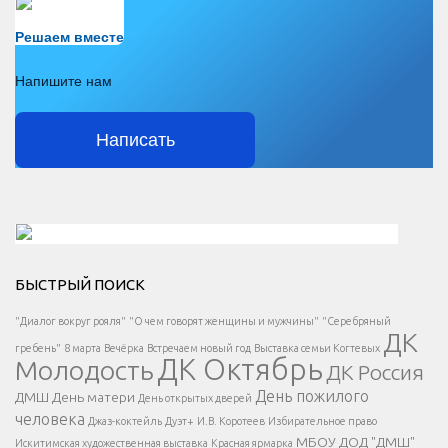
Есть вопрос?
Решаем вместе
Напишите нам
Написать
Решаем вместе</div > </div > </div >
БЫСТРЫЙ ПОИСК
Есть вопрос?
"Диалог вокруг рояля"
"О чем говорят женщины и мужчины"
"Серебряный
ДК
</span >
гребень"
8 марта
Вечёрка
Встречаем новый год
Выставка семьи Когтевых
ДК Октябрь
Молодость
ДК Россия
Напишите нам
</span >
День пожилого
ДМШ
День матери
День открытых дверей
</div >
человека
Джаз-коктейль
Дуэт+
И.В. Коротеев
Избирательное право
МБОУ ДОД "ДМШ"
Искитимская художественная выставка
Красная ярмарка