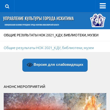
Управление
Руководитель
Сведения об организации
ОБЩИЕ РЕЗУЛЬТАТЫ НОК 2021_КДУ, БИБЛИОТЕКИ, МУЗЕИ
Структура
Общие результаты НОК 2021_КДУ, библиотеки, музеи
Книга почета культуры
Фотогалерея
Версия для слабовидящих
Документы
Учредительные документы
Правовая база
АНОНС МЕРОПРИЯТИЙ
Противодействие коррупции
Отчеты о деятельности
Учреждения культуры