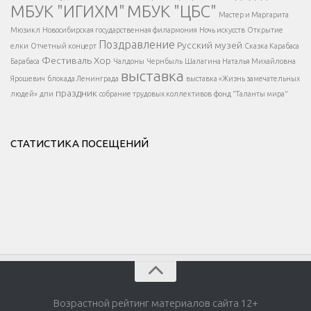
МБУК "ИГИХМ"
МБУК "ЦБС"
Написать
</div > </div >
Мастер и Маргарита
</div >
</button >
Мюзикл
Новосибирская государственная филармония
Ночь искусств
Открытие
</div >
Поздравление
Русский музей
елки
Отчетный концерт
Сказка Карабаса
Фестиваль
Хор
Барабаса
Чалдоны
Чернбыль
Шалагина Наталья Михайловна
выставка
Ярошевич
блокада Ленинграда
выставка «Жизнь замечательных
праздник
людей»
дпи
собрание трудовых коллективов
фонд "Таланты мира"
СТАТИСТИКА ПОСЕЩЕНИЙ
Возрастной рейтинг материалов сайта 12+