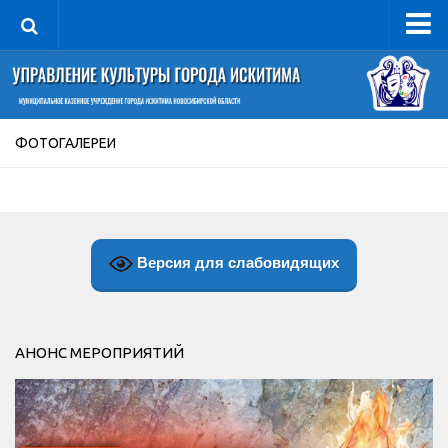
Управление
Руководитель
Сведения об организации
ФОТОГАЛЕРЕИ
Структура
Книга почета культуры
Фотогалерея
Версия для слабовидящих
Документы
Учредительные документы
Правовая база
АНОНС МЕРОПРИЯТИЙ
Противодействие коррупции
Отчеты о деятельности
Учреждения культуры