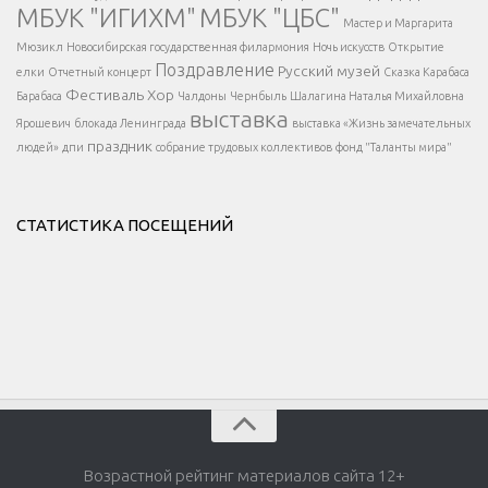
МБУК "ИГИХМ"
МБУК "ЦБС"
Написать
</div > </div >
Мастер и Маргарита
</div >
</button >
Мюзикл
Новосибирская государственная филармония
Ночь искусств
Открытие
</div >
Поздравление
Русский музей
елки
Отчетный концерт
Сказка Карабаса
Фестиваль
Хор
Барабаса
Чалдоны
Чернбыль
Шалагина Наталья Михайловна
выставка
Ярошевич
блокада Ленинграда
выставка «Жизнь замечательных
праздник
людей»
дпи
собрание трудовых коллективов
фонд "Таланты мира"
СТАТИСТИКА ПОСЕЩЕНИЙ
Возрастной рейтинг материалов сайта 12+