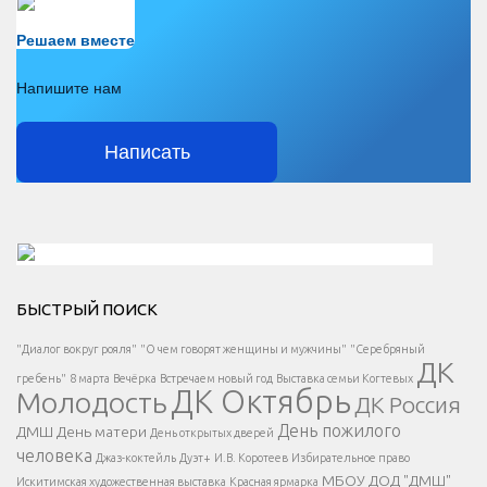
Есть вопрос?
Решаем вместе
Напишите нам
Написать
Решаем вместе</div > </div > </div >
БЫСТРЫЙ ПОИСК
Есть вопрос?
"Диалог вокруг рояля"
"О чем говорят женщины и мужчины"
"Серебряный
ДК
</span >
гребень"
8 марта
Вечёрка
Встречаем новый год
Выставка семьи Когтевых
ДК Октябрь
Молодость
ДК Россия
Напишите нам
</span >
День пожилого
ДМШ
День матери
День открытых дверей
</div >
человека
Джаз-коктейль
Дуэт+
И.В. Коротеев
Избирательное право
МБОУ ДОД "ДМШ"
Искитимская художественная выставка
Красная ярмарка