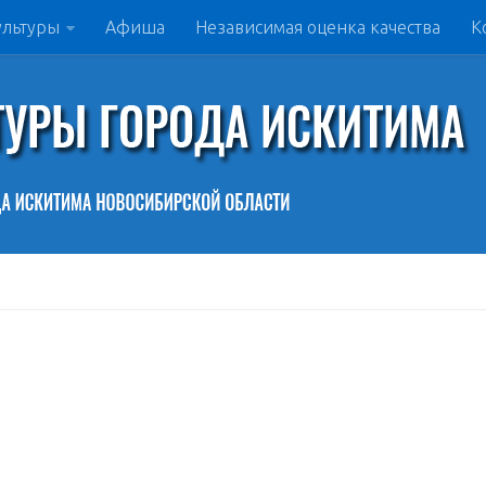
ультуры
Афиша
Независимая оценка качества
К