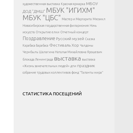
</div >
МБОУ
художественная выставка
Красная ярмарка
МБУК "ИГИХМ"
ДОД "ДМШ"
МБУК "ЦБС"
Мастер и Маргарита
Мюзикл
Новосибирская государственная филармония
Ночь
искусств
Открытие елки
Отчетный концерт
Поздравление
Русский музей
Сказка
Фестиваль
Хор
Карабаса Барабаса
Чалдоны
Чернбыль
Шалагина Наталья Михайловна
Ярошевич
выставка
блокада Ленинграда
выставка
праздник
«Жизнь замечательных людей»
дпи
собрание трудовых коллективов
фонд "Таланты мира"
СТАТИСТИКА ПОСЕЩЕНИЙ