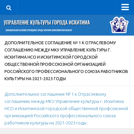
Управление
Руководитель
Сведения об организации
ДОПОЛНИТЕЛЬНОЕ СОГЛАШЕНИЕ № 1 К ОТРАСЛЕВОМУ
СОГЛАШЕНИЮ МЕЖДУ МКУ УПРАВЛЕНИЕ КУЛЬТУРЫ Г.
Структура
ИСКИТИМА НСО И ИСКИТИМСКОЙ ГОРОДСКОЙ
Книга почета культуры
ОБЩЕСТВЕННОЙ ПРОФСОЮЗНОЙ ОРГАНИЗАЦИЕЙ
Фотогалерея
РОССИЙСКОГО ПРОФЕССИОНАЛЬНОГО СОЮЗА РАБОТНИКОВ
КУЛЬТУРЫ НА 2021-2023 ГОДЫ
Документы
Учредительные документы
Дополнительное соглашение № 1 к Отраслевому
соглашению между МКУ Управление культуры г. Искитима
Правовая база
НСО и Искитимской городской общественной профсоюзной
Противодействие коррупции
организацией Российского профессионального союза
Отчеты о деятельности
работников культуры на 2021-2023 годы
Учреждения культуры