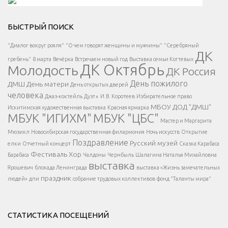
Решаем вместе</div > </div > </div >
БЫСТРЫЙ ПОИСК
Есть вопрос?
"Диалог вокруг рояля"
"О чем говорят женщины и мужчины"
"Серебряный
ДК
</span >
гребень"
8 марта
Вечёрка
Встречаем новый год
Выставка семьи Когтевых
ДК Октябрь
Молодость
ДК Россия
Напишите нам
</span >
День пожилого
ДМШ
День матери
День открытых дверей
</div >
человека
Джаз-коктейль
Дуэт+
И.В. Коротеев
Избирательное право
МБОУ ДОД "ДМШ"
Искитимская художественная выставка
Красная ярмарка
МБУК "ИГИХМ"
МБУК "ЦБС"
Написать
</div > </div >
Мастер и Маргарита
</div >
</button >
Мюзикл
Новосибирская государственная филармония
Ночь искусств
Открытие
</div >
Поздравление
Русский музей
елки
Отчетный концерт
Сказка Карабаса
Фестиваль
Хор
Барабаса
Чалдоны
Чернбыль
Шалагина Наталья Михайловна
выставка
Ярошевич
блокада Ленинграда
выставка «Жизнь замечательных
праздник
людей»
дпи
собрание трудовых коллективов
фонд "Таланты мира"
СТАТИСТИКА ПОСЕЩЕНИЙ