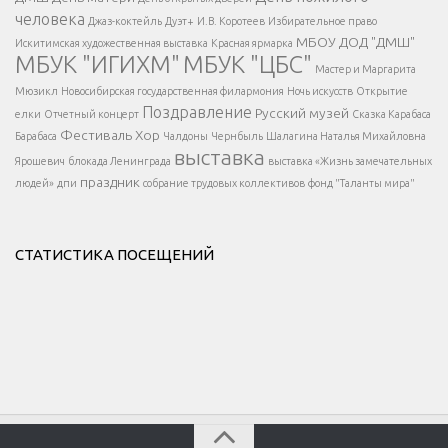
</div >
человека
Джаз-коктейль
Дуэт+
И.В. Коротеев
Избирательное право
МБОУ ДОД "ДМШ"
Искитимская художественная выставка
Красная ярмарка
МБУК "ИГИХМ"
МБУК "ЦБС"
Написать
</div > </div >
Мастер и Маргарита
</div >
</button >
Мюзикл
Новосибирская государственная филармония
Ночь искусств
Открытие
</div >
Поздравление
Русский музей
елки
Отчетный концерт
Сказка Карабаса
Фестиваль
Хор
Барабаса
Чалдоны
Чернбыль
Шалагина Наталья Михайловна
выставка
Ярошевич
блокада Ленинграда
выставка «Жизнь замечательных
праздник
людей»
дпи
собрание трудовых коллективов
фонд "Таланты мира"
СТАТИСТИКА ПОСЕЩЕНИЙ