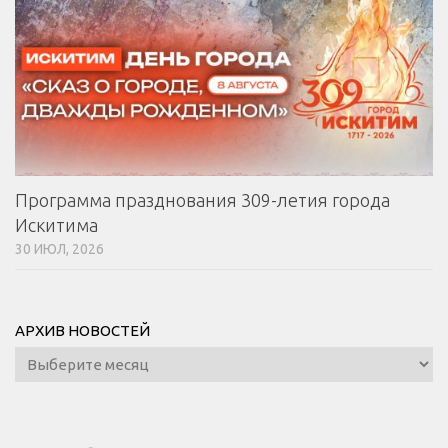
МБУ Дом культуры «Молодость»
МБУ Дом культуры «Октябрь»
МБОУ ДО «Детская школа искусств»
МБОУ ДО «Детская музыкальная школа»
МБУК «Искитимский городской историко-художественный
музей»
Программа празднования 309-летия города
МБУ Парк культуры и отдыха им. И.В. Коротеева
Искитима
МБУК «Централизованная библиотечная система»
30 ИЮЛ, 2026
ДК «Россия»
Афиша
АРХИВ НОВОСТЕЙ
Независимая оценка качества
Архив
новостей
Контакты