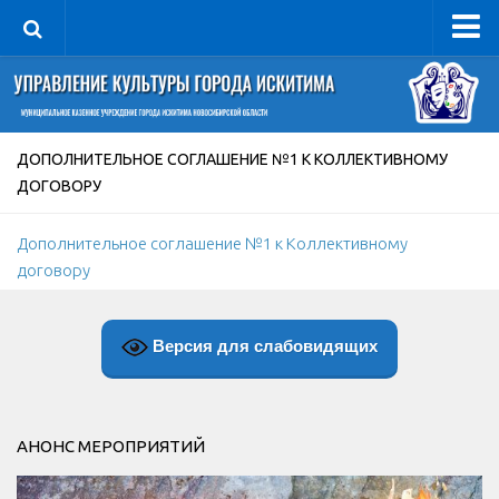
Управление
Руководитель
Сведения об организации
ДОПОЛНИТЕЛЬНОЕ СОГЛАШЕНИЕ №1 К КОЛЛЕКТИВНОМУ
ДОГОВОРУ
Структура
Книга почета культуры
Дополнительное соглашение №1 к Коллективному
Фотогалерея
договору
Документы
Учредительные документы
Версия для слабовидящих
Правовая база
Противодействие коррупции
АНОНС МЕРОПРИЯТИЙ
Отчеты о деятельности
Учреждения культуры